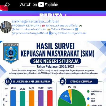
BERITA :
smknegerisituraja_official
PROGRAM KEAHLIAN :
@tkro_skanetraofficial
@tbsm_skanetraofficial
Teknik Ototronik
@rpl.smknsiturajaofficial
🖥@tkj.smknsiturajaofficial