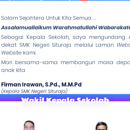
Salam Sejahtera Untuk Kita Semua ….
ituraja
Assalamuallaikum Warahmatullahi Wabarakat
Sebagai Kepala Sekolah, saya mengundang A
Wani Tandang, Rajin Ibadah) "
dekat SMK Negeri Situraja melalui Laman
Webs
W
ebsite
kami.
Mari bersama-sama membangun masa depan
anak kita.
Firman Irawan, S.Pd., M.M.Pd​
(Kepala SMK Negeri Situraja)
Wakil Kepala Sekolah