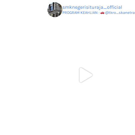
smknegerisituraja_official
PROGRAM KEAHLIAN :
@tkro_skanetrao