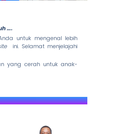
uh ….
nda untuk mengenal lebih
" JAWARA (J
ite
ini. Selamat menjelajahi
 yang cerah untuk anak-