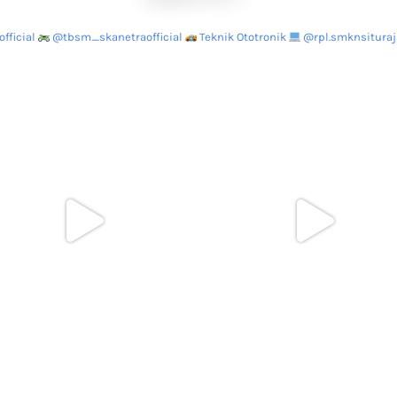
fficial
@tbsm_skanetraofficial
Teknik Ototronik
@rpl.smknsituraja