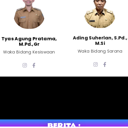
Ading Suherlan, S.Pd.,
Tyas Agung Pratama,
M.Si​
M.Pd.,Gr​
Waka Bidang Sarana​
Waka Bidang Kesiswaan​
BERITA :