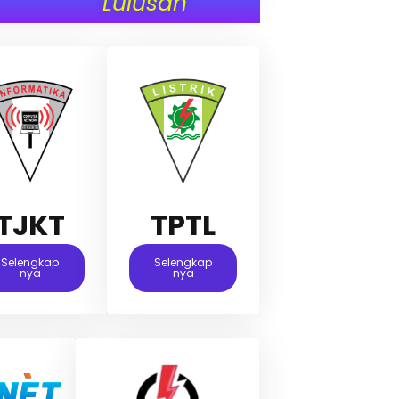
Lulusan
TJKT
TPTL
Selengkap
Selengkap
Nya
Nya