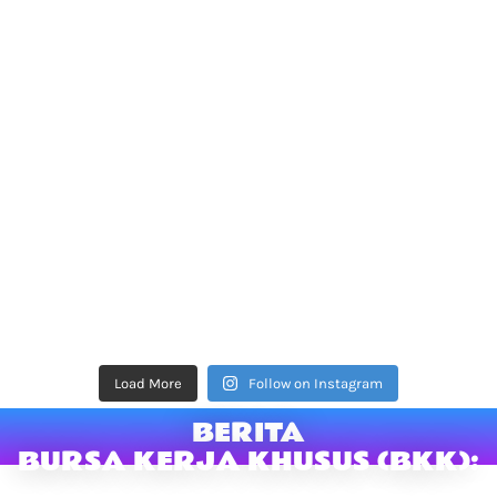
Load More
Follow on Instagram
BERITA
BURSA KERJA KHUSUS (BKK):