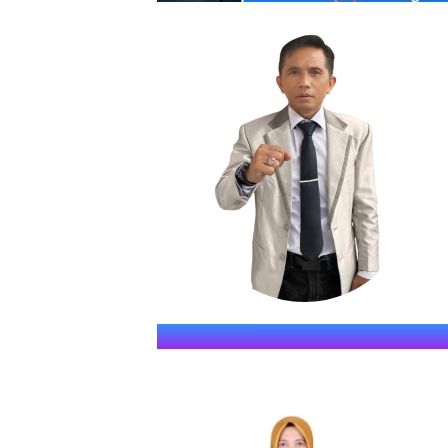
SMKN S
" JAWARA (Jago Dina Elmu, 