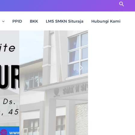
Cari
PPID
BKK
LMS SMKN Situraja
Hubungi Kami