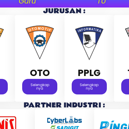
Guru
TU
JURUSAN :
M
OTO
PPLG
Selengkap
Selengkap
Nya
Nya
PARTNER INDUSTRI :