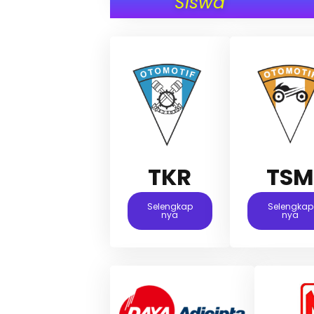
Siswa
TKR
TS
Selengkap
Selengkap
Nya
Nya