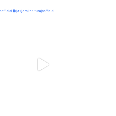
official
🖥@tkj.smknsiturajaofficial