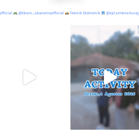
fficial
@tbsm_skanetraofficial
Teknik Ototronik
@rpl.smknsituraja