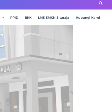
Cari
PPID
BKK
LMS SMKN Situraja
Hubungi Kami