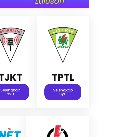
Lulusan
TJKT
TPTL
Selengkap
Selengkap
Nya
Nya