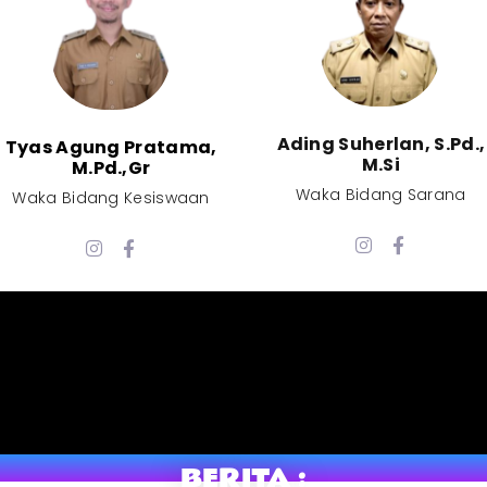
Ading Suherlan, S.Pd.,
Tyas Agung Pratama,
M.Si​
M.Pd.,Gr​
Waka Bidang Sarana​
Waka Bidang Kesiswaan​
BERITA :