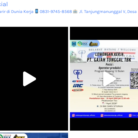
ial
ir di Dunia Kerja
0831-9745-8568
Jl. Tanjungmanunggal V, Desa 