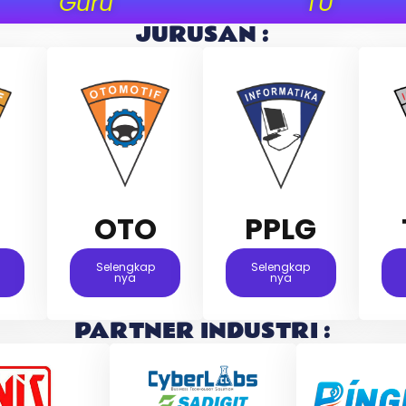
Guru
TU
JURUSAN :
M
OTO
PPLG
Selengkap
Selengkap
Nya
Nya
PARTNER INDUSTRI :