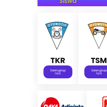
Siswa
TKR
TS
Selengkap
Selengkap
Nya
Nya