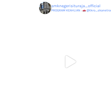
smknegerisituraja_official
PROGRAM KEAHLIAN :
@tkro_skanetrao