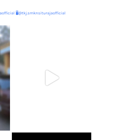
official
🖥@tkj.smknsiturajaofficial