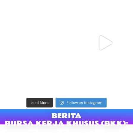
Load More
Follow on Instagram
BERITA
BURSA KERJA KHUSUS (BKK):