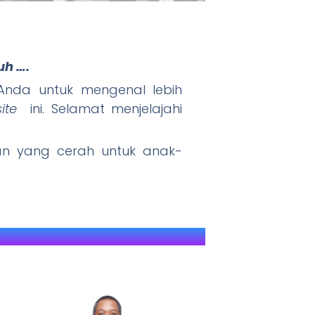
uh ….
" JAWARA (J
nda untuk mengenal lebih
ite
ini. Selamat menjelajahi
 yang cerah untuk anak-