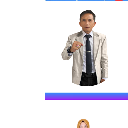
SMKN S
" JAWARA (Jago Dina Elmu, 