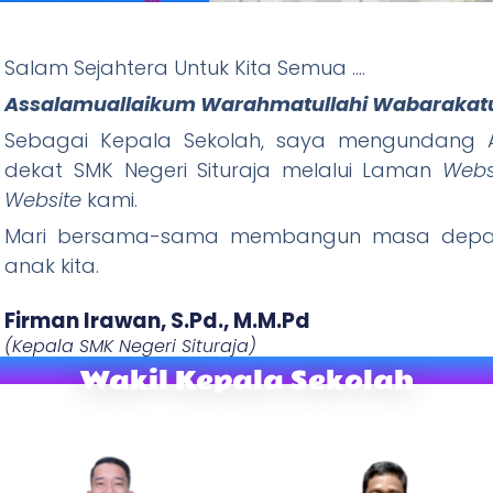
Salam Sejahtera Untuk Kita Semua ….
ituraja
Assalamuallaikum Warahmatullahi Wabarakat
Wani Tandang, Rajin Ibadah) "
Sebagai Kepala Sekolah, saya mengundang A
dekat SMK Negeri Situraja melalui Laman
Webs
W
ebsite
kami.
Mari bersama-sama membangun masa depan
anak kita.
Firman Irawan, S.Pd., M.M.Pd​
(Kepala SMK Negeri Situraja)
Wakil Kepala Sekolah