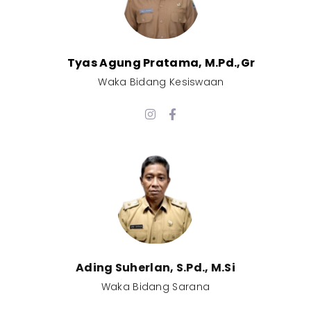
Tyas Agung Pratama, M.Pd.,Gr​
Waka Bidang Kesiswaan​
Ading Suherlan, S.Pd., M.Si​
Waka Bidang Sarana​