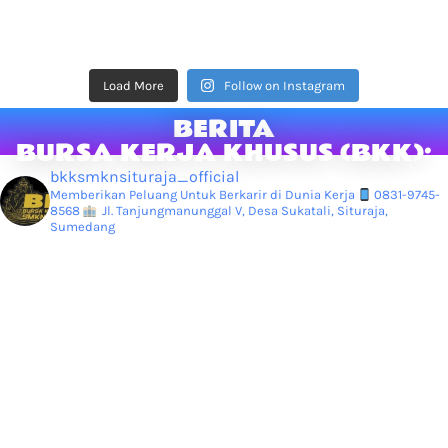
Load More
Follow on Instagram
BERITA
BURSA KERJA KHUSUS (BKK):
bkksmknsituraja_official
Memberikan Peluang Untuk Berkarir di Dunia Kerja
0831-9745-
8568
Jl. Tanjungmanunggal V, Desa Sukatali, Situraja,
Sumedang