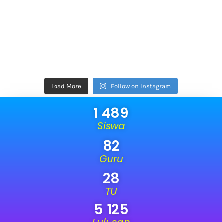
Load More
Follow on Instagram
1 489
Siswa
82
Guru
28
TU
5 125
Lulusan