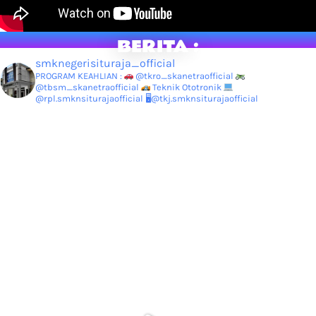
BERITA :
smknegerisituraja_official
PROGRAM KEAHLIAN :
@tkro_skanetraofficial
@tbsm_skanetraofficial
Teknik Ototronik
@rpl.smknsiturajaofficial
🖥@tkj.smknsiturajaofficial