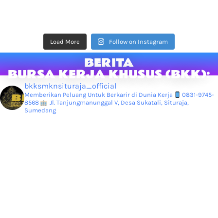
Load More
Follow on Instagram
BERITA
BURSA KERJA KHUSUS (BKK):
bkksmknsituraja_official
Memberikan Peluang Untuk Berkarir di Dunia Kerja
0831-9745-
8568
Jl. Tanjungmanunggal V, Desa Sukatali, Situraja,
Sumedang