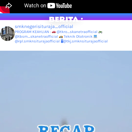
BERITA :
smknegerisituraja_official
PROGRAM KEAHLIAN :
@tkro_skanetraofficial
@tbsm_skanetraofficial
Teknik Ototronik
@rpl.smknsiturajaofficial
🖥@tkj.smknsiturajaofficial