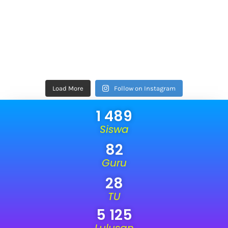
Load More
Follow on Instagram
1 489
Siswa
82
Guru
28
TU
5 125
Lulusan