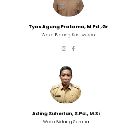
Tyas Agung Pratama, M.Pd.,Gr​
Waka Bidang Kesiswaan​
Ading Suherlan, S.Pd., M.Si​
Waka Bidang Sarana​