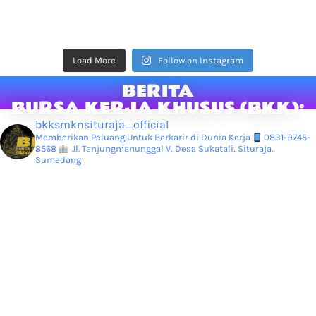
Load More
Follow on Instagram
BERITA
BURSA KERJA KHUSUS (BKK):
bkksmknsituraja_official
Memberikan Peluang Untuk Berkarir di Dunia Kerja
0831-9745-
8568
Jl. Tanjungmanunggal V, Desa Sukatali, Situraja,
Sumedang