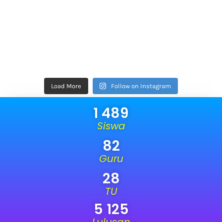
Load More
Follow on Instagram
1 489
Siswa
82
Guru
28
TU
5 125
Lulusan