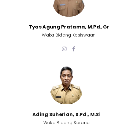
Tyas Agung Pratama, M.Pd.,Gr​
Waka Bidang Kesiswaan​
Ading Suherlan, S.Pd., M.Si​
Waka Bidang Sarana​