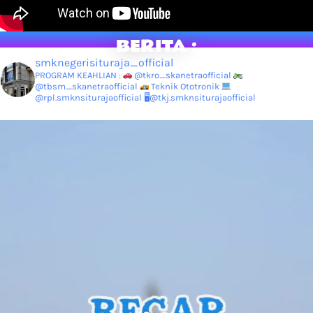
BERITA :
smknegerisituraja_official
PROGRAM KEAHLIAN :
@tkro_skanetraofficial
@tbsm_skanetraofficial
Teknik Ototronik
@rpl.smknsiturajaofficial
🖥@tkj.smknsiturajaofficial