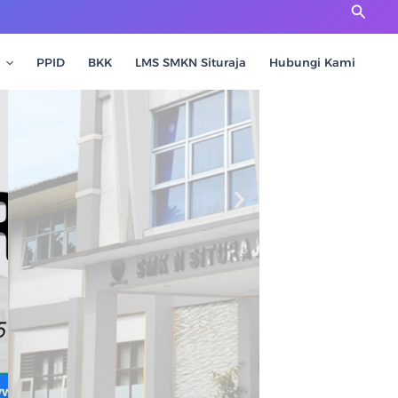
Cari
PPID
BKK
LMS SMKN Situraja
Hubungi Kami