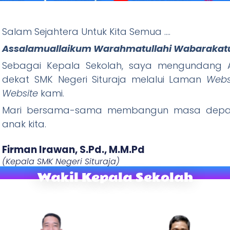
Salam Sejahtera Untuk Kita Semua ….
ituraja
Assalamuallaikum Warahmatullahi Wabarakat
Wani Tandang, Rajin Ibadah) "
Sebagai Kepala Sekolah, saya mengundang A
dekat SMK Negeri Situraja melalui Laman
Webs
W
ebsite
kami.
Mari bersama-sama membangun masa depan
anak kita.
Firman Irawan, S.Pd., M.M.Pd​
(Kepala SMK Negeri Situraja)
Wakil Kepala Sekolah