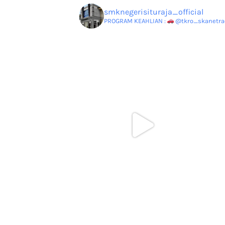
smknegerisituraja_official
PROGRAM KEAHLIAN :
@tkro_skanetrao