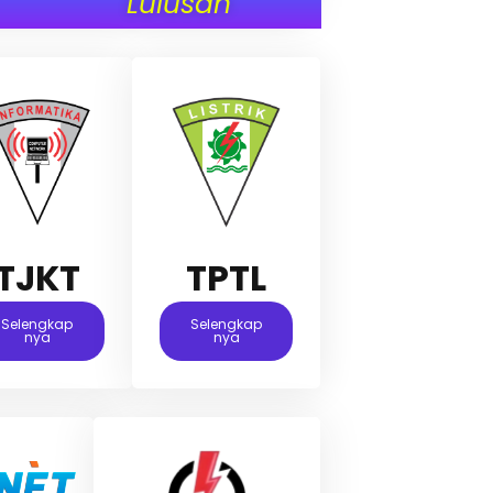
Lulusan
TJKT
TPTL
Selengkap
Selengkap
Nya
Nya