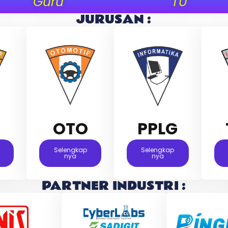
Guru
TU
JURUSAN :
M
OTO
PPLG
Selengkap
Selengkap
Nya
Nya
PARTNER INDUSTRI :