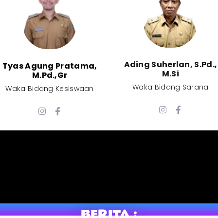
Ading Suherlan, S.Pd.,
Tyas Agung Pratama,
M.Si​
M.Pd.,Gr​
Waka Bidang Sarana​
Waka Bidang Kesiswaan​
BERITA :