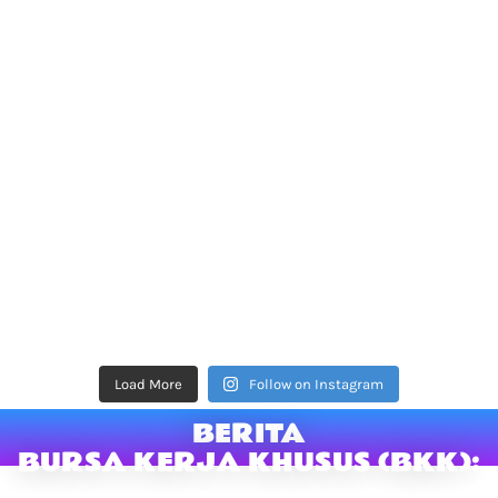
Load More
Follow on Instagram
BERITA
BURSA KERJA KHUSUS (BKK):