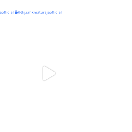
official
🖥@tkj.smknsiturajaofficial