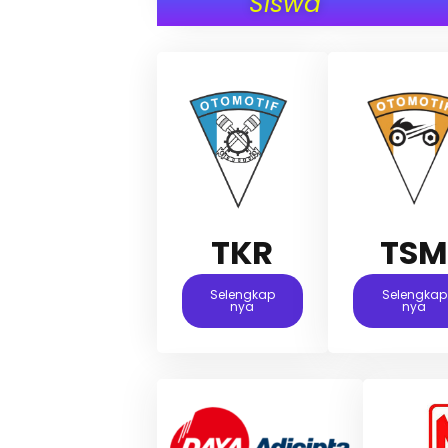
Siswa
TKR
TS
Selengkap
Selengkap
Nya
Nya