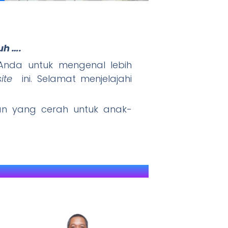
uh ….
" JAWARA (J
nda untuk mengenal lebih
ite
ini. Selamat menjelajahi
 yang cerah untuk anak-