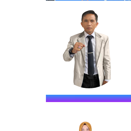
SMKN S
" JAWARA (Jago Dina Elmu, 