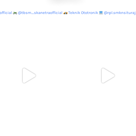
fficial
@tbsm_skanetraofficial
Teknik Ototronik
@rpl.smknsituraja