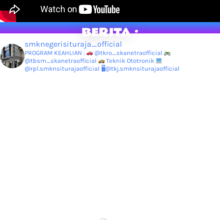
BERITA :
smknegerisituraja_official
PROGRAM KEAHLIAN :
@tkro_skanetraofficial
@tbsm_skanetraofficial
Teknik Ototronik
@rpl.smknsiturajaofficial
🖥@tkj.smknsiturajaofficial