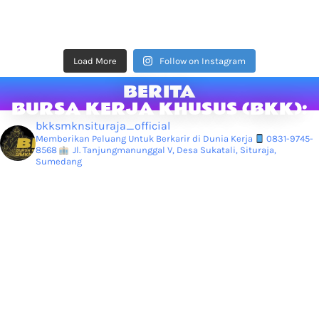
Load More
Follow on Instagram
BERITA
BURSA KERJA KHUSUS (BKK):
bkksmknsituraja_official
Memberikan Peluang Untuk Berkarir di Dunia Kerja
0831-9745-
8568
Jl. Tanjungmanunggal V, Desa Sukatali, Situraja,
Sumedang