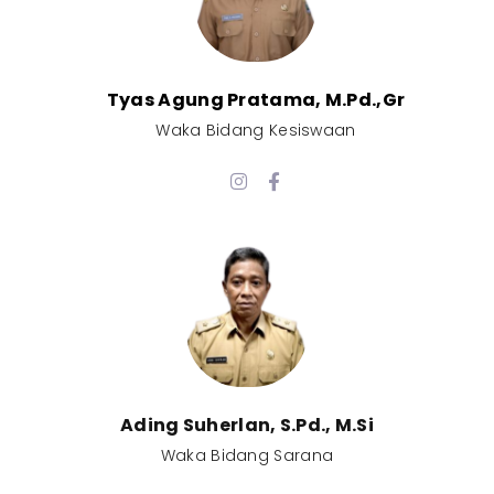
Tyas Agung Pratama, M.Pd.,Gr​
Waka Bidang Kesiswaan​
Ading Suherlan, S.Pd., M.Si​
Waka Bidang Sarana​