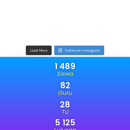
Load More
Follow on Instagram
1 489
Siswa
82
Guru
28
TU
5 125
Lulusan