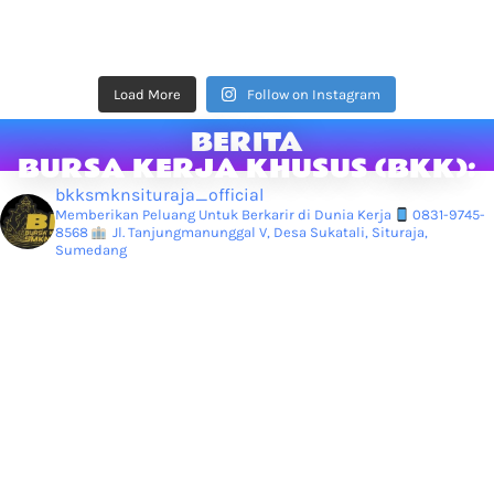
Load More
Follow on Instagram
BERITA
BURSA KERJA KHUSUS (BKK):
bkksmknsituraja_official
Memberikan Peluang Untuk Berkarir di Dunia Kerja
0831-9745-
8568
Jl. Tanjungmanunggal V, Desa Sukatali, Situraja,
Sumedang