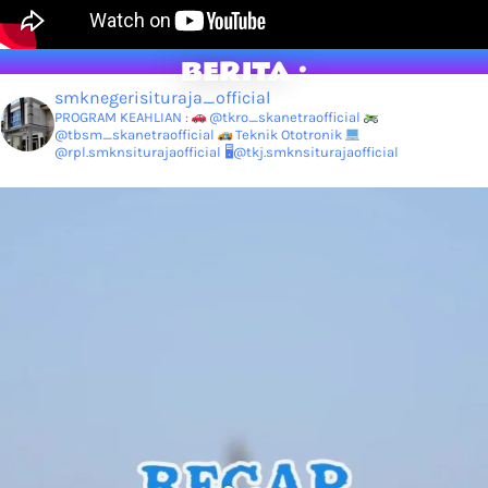
BERITA :
smknegerisituraja_official
PROGRAM KEAHLIAN :
@tkro_skanetraofficial
@tbsm_skanetraofficial
Teknik Ototronik
@rpl.smknsiturajaofficial
🖥@tkj.smknsiturajaofficial