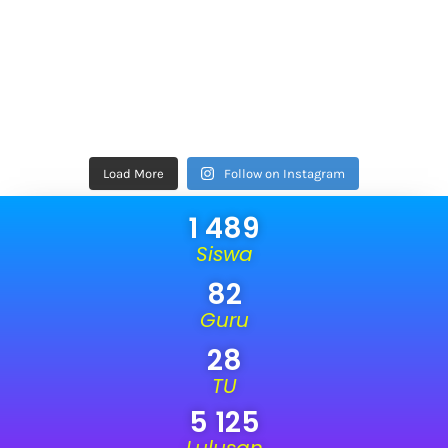
Load More
Follow on Instagram
1 489
Siswa
82
Guru
28
TU
5 125
Lulusan