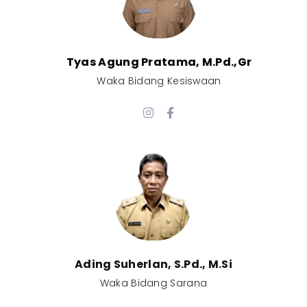
Tyas Agung Pratama, M.Pd.,Gr​
Waka Bidang Kesiswaan​
Ading Suherlan, S.Pd., M.Si​
Waka Bidang Sarana​