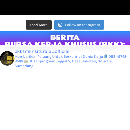
Load More
Follow on Instagram
BERITA
BURSA KERJA KHUSUS (BKK):
bkksmknsituraja_official
Memberikan Peluang Untuk Berkarir di Dunia Kerja
0831-9745-
8568
Jl. Tanjungmanunggal V, Desa Sukatali, Situraja,
Sumedang