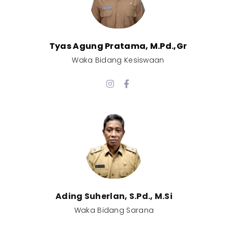
Tyas Agung Pratama, M.Pd.,Gr​
Waka Bidang Kesiswaan​
Ading Suherlan, S.Pd., M.Si​
Waka Bidang Sarana​