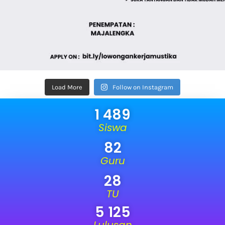
Load More
Follow on Instagram
1 489
Siswa
82
Guru
28
TU
5 125
Lulusan