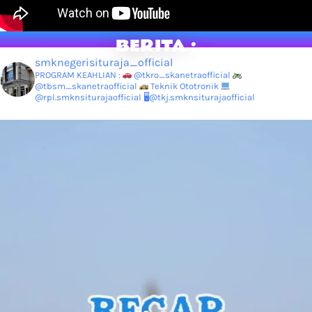
BERITA :
smknegerisituraja_official
PROGRAM KEAHLIAN :
@tkro_skanetraofficial
@tbsm_skanetraofficial
Teknik Ototronik
@rpl.smknsiturajaofficial
🖥@tkj.smknsiturajaofficial