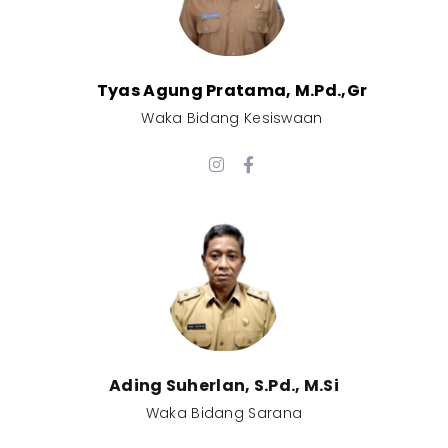
Tyas Agung Pratama, M.Pd.,Gr​
Waka Bidang Kesiswaan​
Ading Suherlan, S.Pd., M.Si​
Waka Bidang Sarana​