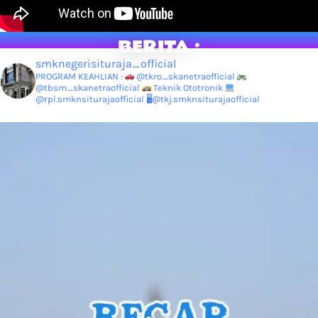
BERITA :
smknegerisituraja_official
PROGRAM KEAHLIAN :
@tkro_skanetraofficial
@tbsm_skanetraofficial
Teknik Ototronik
@rpl.smknsiturajaofficial
🖥@tkj.smknsiturajaofficial