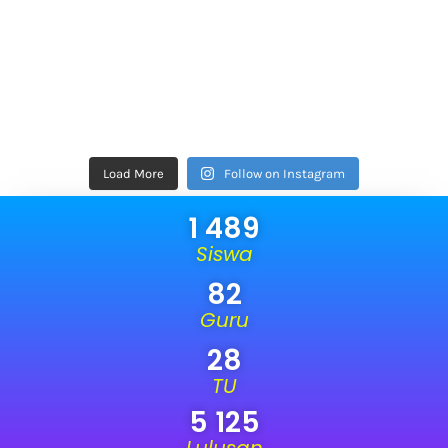
Load More
Follow on Instagram
1 489
Siswa
82
Guru
28
TU
5 125
Lulusan