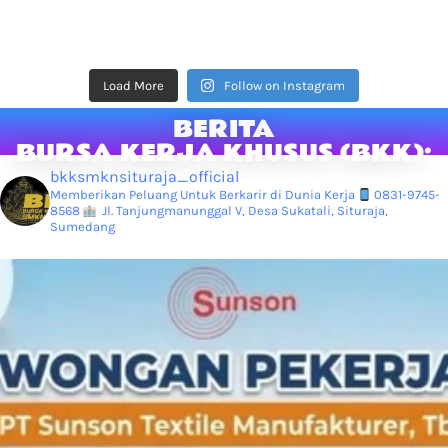
Load More
Follow on Instagram
BERITA
BURSA KERJA KHUSUS (BKK):
bkksmknsituraja_official
Memberikan Peluang Untuk Berkarir di Dunia Kerja
0831-9745-
8568
Jl. Tanjungmanunggal V, Desa Sukatali, Situraja,
Sumedang