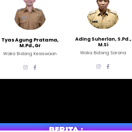
Ading Suherlan, S.Pd.,
Tyas Agung Pratama,
M.Si​
M.Pd.,Gr​
Waka Bidang Sarana​
Waka Bidang Kesiswaan​
BERITA :