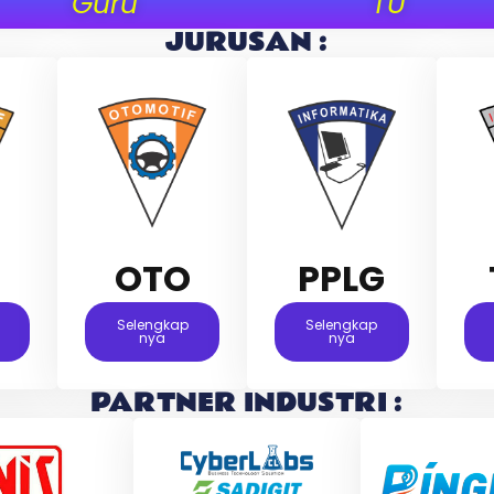
Guru
TU
JURUSAN :
M
OTO
PPLG
Selengkap
Selengkap
Nya
Nya
PARTNER INDUSTRI :