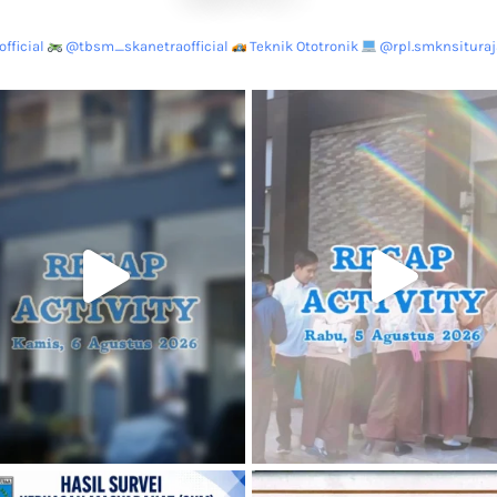
fficial
@tbsm_skanetraofficial
Teknik Ototronik
@rpl.smknsituraja