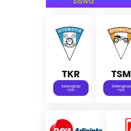
Siswa
TKR
TS
Selengkap
Selengkap
Nya
Nya