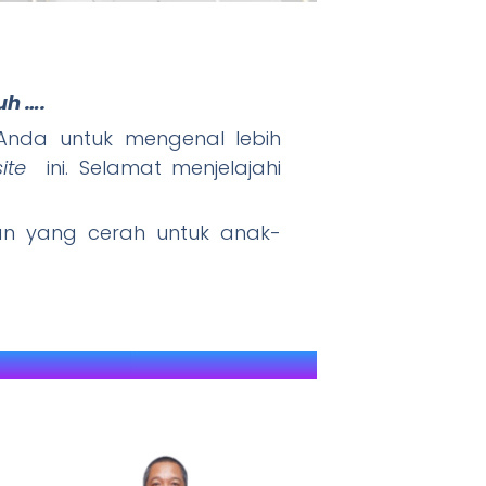
uh ….
" JAWARA (J
nda untuk mengenal lebih
ite
ini. Selamat menjelajahi
 yang cerah untuk anak-