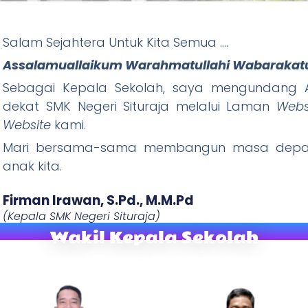
ituraja
Salam Sejahtera Untuk Kita Semua ….
Assalamuallaikum Warahmatullahi Wabarakat
Wani Tandang, Rajin Ibadah) "
Sebagai Kepala Sekolah, saya mengundang A
dekat SMK Negeri Situraja melalui Laman
Webs
W
ebsite
kami.
Mari bersama-sama membangun masa depan
anak kita.
Firman Irawan, S.Pd., M.M.Pd​
(Kepala SMK Negeri Situraja)
Wakil Kepala Sekolah