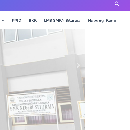
Cari
PPID
BKK
LMS SMKN Situraja
Hubungi Kami