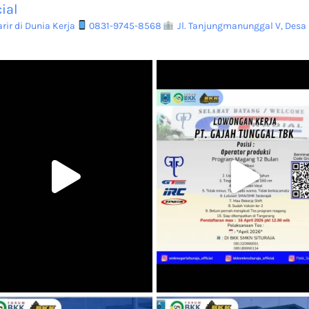
ial
ir di Dunia Kerja
0831-9745-8568
Jl. Tanjungmanunggal V, Desa 