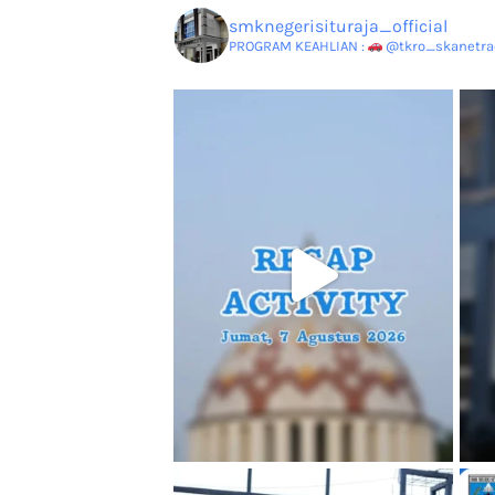
smknegerisituraja_official
PROGRAM KEAHLIAN :
@tkro_skanetrao