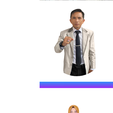
SMKN S
" JAWARA (Jago Dina Elmu, 