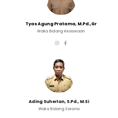
Tyas Agung Pratama, M.Pd.,Gr​
Waka Bidang Kesiswaan​
Ading Suherlan, S.Pd., M.Si​
Waka Bidang Sarana​