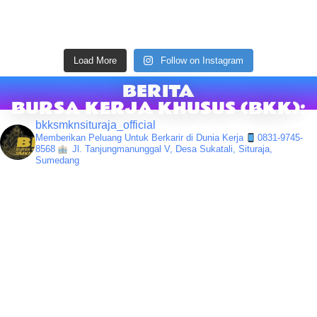
Load More
Follow on Instagram
BERITA
BURSA KERJA KHUSUS (BKK):
bkksmknsituraja_official
Memberikan Peluang Untuk Berkarir di Dunia Kerja
0831-9745-
8568
Jl. Tanjungmanunggal V, Desa Sukatali, Situraja,
Sumedang