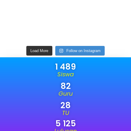
Load More
Follow on Instagram
1 489
Siswa
82
Guru
28
TU
5 125
Lulusan