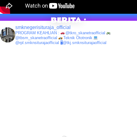
BERITA :
smknegerisituraja_official
PROGRAM KEAHLIAN :
@tkro_skanetraofficial
@tbsm_skanetraofficial
Teknik Ototronik
@rpl.smknsiturajaofficial
🖥@tkj.smknsiturajaofficial