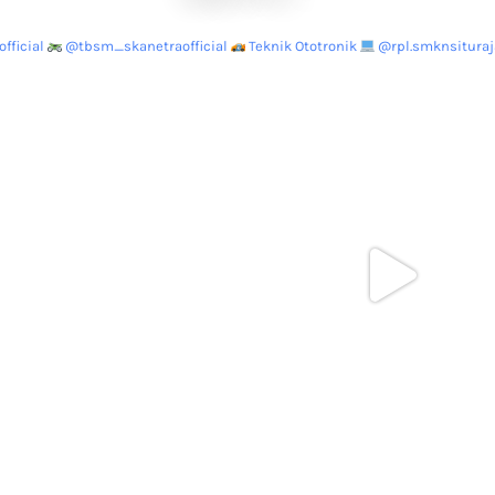
fficial
@tbsm_skanetraofficial
Teknik Ototronik
@rpl.smknsituraja