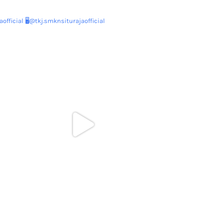
official
🖥@tkj.smknsiturajaofficial