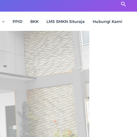
Cari
PPID
BKK
LMS SMKN Situraja
Hubungi Kami