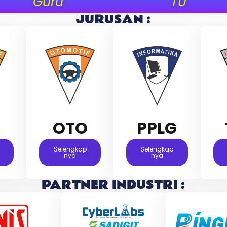
Guru
TU
JURUSAN :
M
OTO
PPLG
Selengkap
Selengkap
Nya
Nya
PARTNER INDUSTRI :