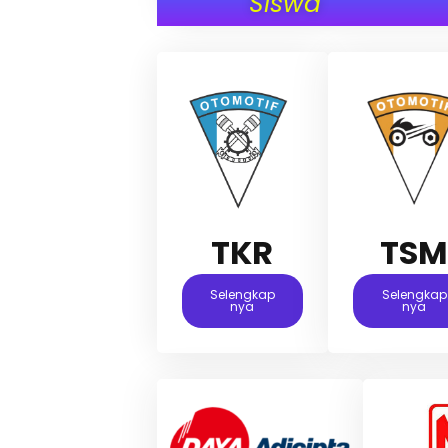
Siswa
TKR
TS
Selengkap
Selengkap
Nya
Nya