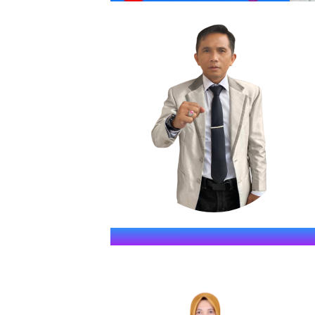
SMKN S
" JAWARA (Jago Dina Elmu, 