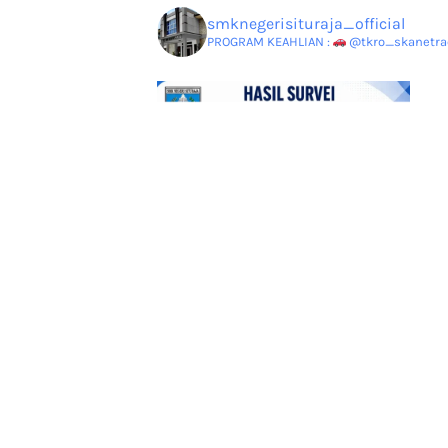
smknegerisituraja_official
PROGRAM KEAHLIAN :
@tkro_skanetrao