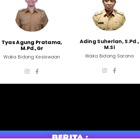
Ading Suherlan, S.Pd.,
Tyas Agung Pratama,
M.Si​
M.Pd.,Gr​
Waka Bidang Sarana​
Waka Bidang Kesiswaan​
BERITA :