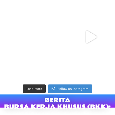
Load More
Follow on Instagram
BERITA
BURSA KERJA KHUSUS (BKK):