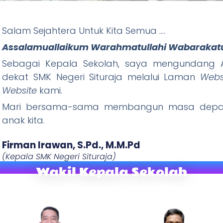
Salam Sejahtera Untuk Kita Semua ….
ituraja
Assalamuallaikum Warahmatullahi Wabarakat
Wani Tandang, Rajin Ibadah) "
Sebagai Kepala Sekolah, saya mengundang A
dekat SMK Negeri Situraja melalui Laman
Webs
W
ebsite
kami.
Mari bersama-sama membangun masa depan
anak kita.
Firman Irawan, S.Pd., M.M.Pd​
(Kepala SMK Negeri Situraja)
Wakil Kepala Sekolah