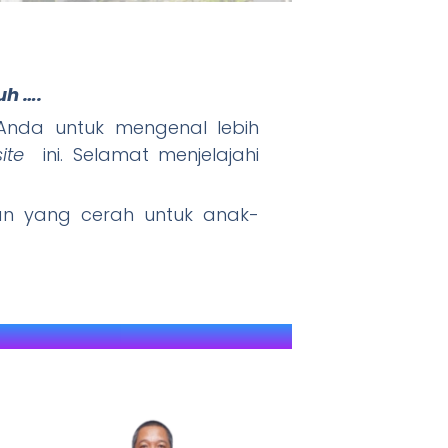
uh ….
" JAWARA (J
nda untuk mengenal lebih
ite
ini. Selamat menjelajahi
 yang cerah untuk anak-