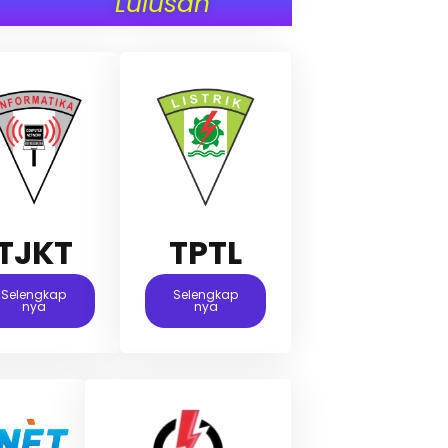
Lulusan
TJKT
TPTL
Selengkap
Selengkap
Nya
Nya