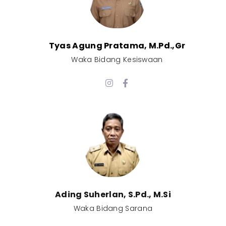
Tyas Agung Pratama, M.Pd.,Gr​
Waka Bidang Kesiswaan​
Ading Suherlan, S.Pd., M.Si​
Waka Bidang Sarana​