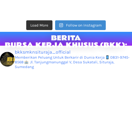
Load More
Follow on Instagram
BERITA
BURSA KERJA KHUSUS (BKK):
bkksmknsituraja_official
Memberikan Peluang Untuk Berkarir di Dunia Kerja
0831-9745-
8568
Jl. Tanjungmanunggal V, Desa Sukatali, Situraja,
Sumedang