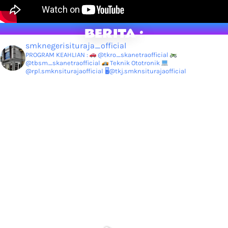
BERITA :
smknegerisituraja_official
PROGRAM KEAHLIAN :
@tkro_skanetraofficial
@tbsm_skanetraofficial
Teknik Ototronik
@rpl.smknsiturajaofficial
🖥@tkj.smknsiturajaofficial