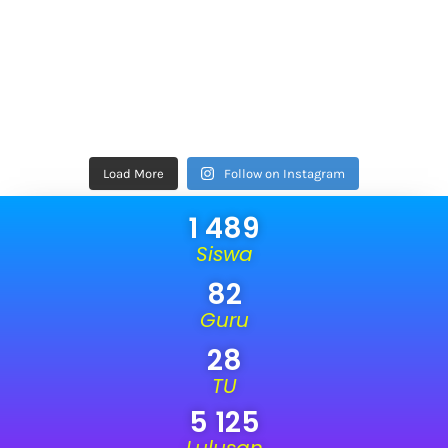
Load More
Follow on Instagram
1 489
Siswa
82
Guru
28
TU
5 125
Lulusan