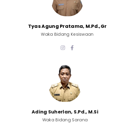
Tyas Agung Pratama, M.Pd.,Gr​
Waka Bidang Kesiswaan​
Ading Suherlan, S.Pd., M.Si​
Waka Bidang Sarana​