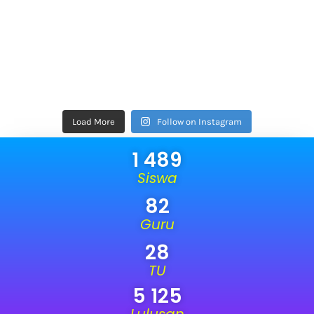
Load More
Follow on Instagram
1 489
Siswa
82
Guru
28
TU
5 125
Lulusan