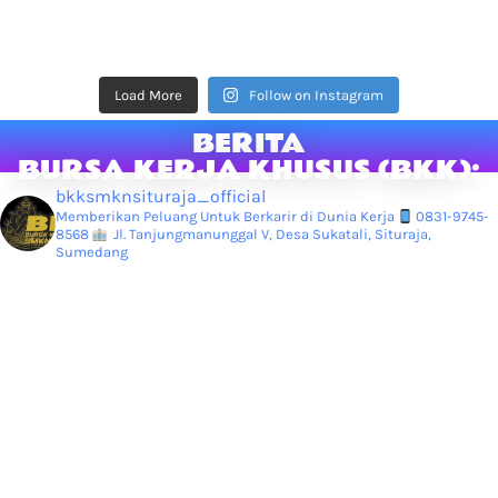
Load More
Follow on Instagram
BERITA
BURSA KERJA KHUSUS (BKK):
bkksmknsituraja_official
Memberikan Peluang Untuk Berkarir di Dunia Kerja
0831-9745-
8568
Jl. Tanjungmanunggal V, Desa Sukatali, Situraja,
Sumedang