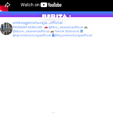
BERITA :
smknegerisituraja_official
PROGRAM KEAHLIAN :
@tkro_skanetraofficial
@tbsm_skanetraofficial
Teknik Ototronik
@rpl.smknsiturajaofficial
🖥@tkj.smknsiturajaofficial