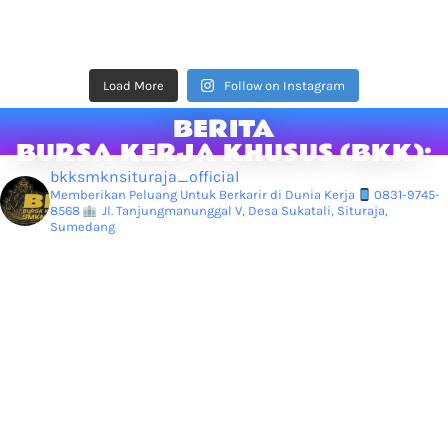
Load More
Follow on Instagram
BERITA
BURSA KERJA KHUSUS (BKK):
bkksmknsituraja_official
Memberikan Peluang Untuk Berkarir di Dunia Kerja
0831-9745-
8568
Jl. Tanjungmanunggal V, Desa Sukatali, Situraja,
Sumedang