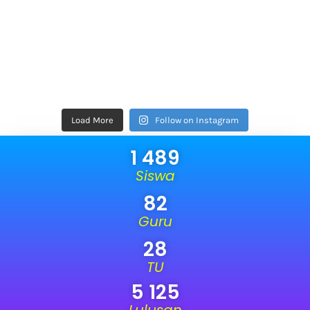
Load More
Follow on Instagram
1 489
Siswa
82
Guru
28
TU
5 125
Lulusan