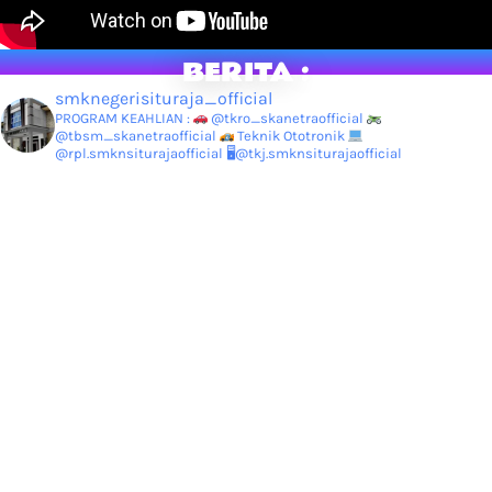
BERITA :
smknegerisituraja_official
PROGRAM KEAHLIAN :
@tkro_skanetraofficial
@tbsm_skanetraofficial
Teknik Ototronik
@rpl.smknsiturajaofficial
🖥@tkj.smknsiturajaofficial