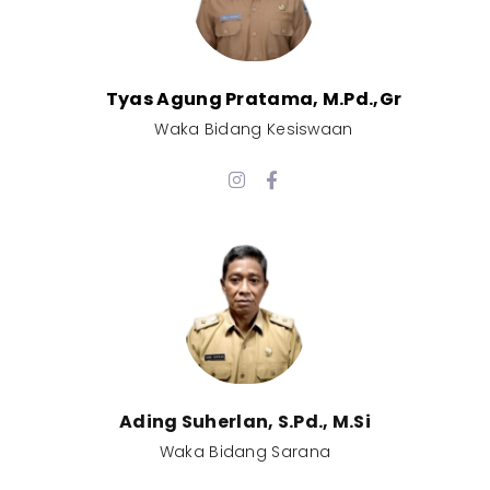
Tyas Agung Pratama, M.Pd.,Gr​
Waka Bidang Kesiswaan​
Ading Suherlan, S.Pd., M.Si​
Waka Bidang Sarana​