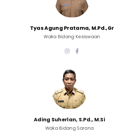
Tyas Agung Pratama, M.Pd.,Gr​
Waka Bidang Kesiswaan​
Ading Suherlan, S.Pd., M.Si​
Waka Bidang Sarana​