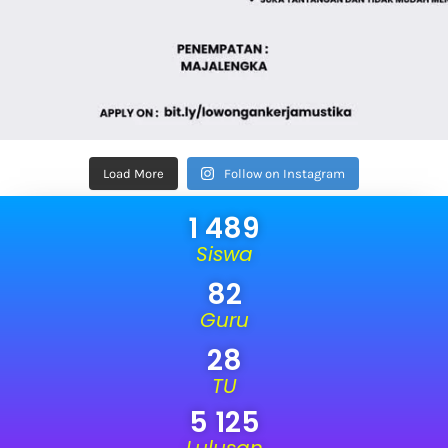
Load More
Follow on Instagram
1 489
Siswa
82
Guru
28
TU
5 125
Lulusan