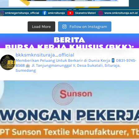
Load More
Follow on Instagram
BERITA
BURSA KERJA KHUSUS (BKK):
bkksmknsituraja_official
Memberikan Peluang Untuk Berkarir di Dunia Kerja
0831-9745-
8568
Jl. Tanjungmanunggal V, Desa Sukatali, Situraja,
Sumedang