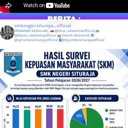
BERITA :
smknegerisituraja_official
PROGRAM KEAHLIAN :
@tkro_skanetraofficial
@tbsm_skanetraofficial
Teknik Ototronik
@rpl.smknsiturajaofficial
🖥@tkj.smknsiturajaofficial