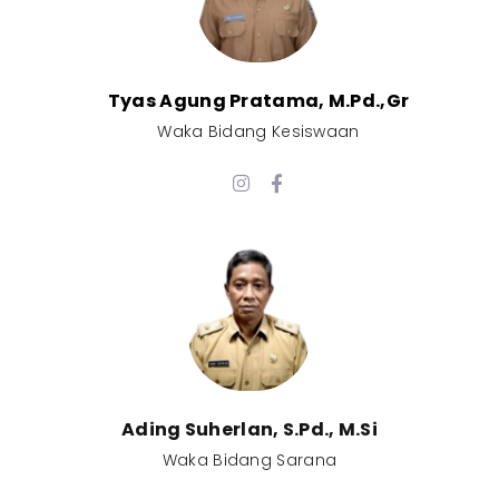
Tyas Agung Pratama, M.Pd.,Gr​
Waka Bidang Kesiswaan​
Ading Suherlan, S.Pd., M.Si​
Waka Bidang Sarana​