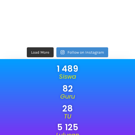
Load More
Follow on Instagram
1 489
Siswa
82
Guru
28
TU
5 125
Lulusan