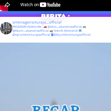
BERITA :
smknegerisituraja_official
PROGRAM KEAHLIAN :
@tkro_skanetraofficial
@tbsm_skanetraofficial
Teknik Ototronik
@rpl.smknsiturajaofficial
🖥@tkj.smknsiturajaofficial