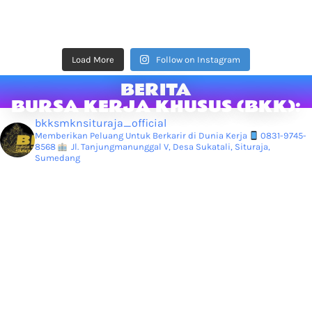
Load More
Follow on Instagram
BERITA
BURSA KERJA KHUSUS (BKK):
bkksmknsituraja_official
Memberikan Peluang Untuk Berkarir di Dunia Kerja
0831-9745-
8568
Jl. Tanjungmanunggal V, Desa Sukatali, Situraja,
Sumedang