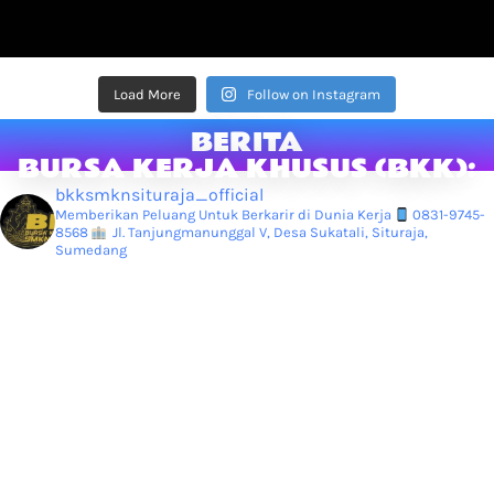
Load More
Follow on Instagram
BERITA
BURSA KERJA KHUSUS (BKK):
bkksmknsituraja_official
Memberikan Peluang Untuk Berkarir di Dunia Kerja
0831-9745-
8568
Jl. Tanjungmanunggal V, Desa Sukatali, Situraja,
Sumedang