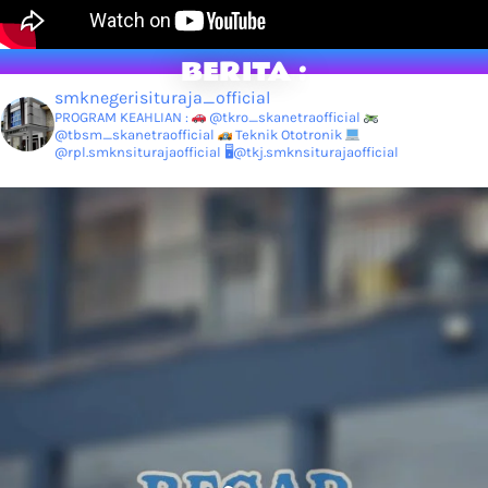
BERITA :
smknegerisituraja_official
PROGRAM KEAHLIAN :
@tkro_skanetraofficial
@tbsm_skanetraofficial
Teknik Ototronik
@rpl.smknsiturajaofficial
🖥@tkj.smknsiturajaofficial