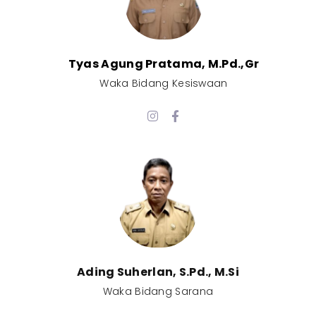
Tyas Agung Pratama, M.Pd.,Gr​
Waka Bidang Kesiswaan​
Ading Suherlan, S.Pd., M.Si​
Waka Bidang Sarana​