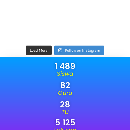
Load More
Follow on Instagram
1 489
Siswa
82
Guru
28
TU
5 125
Lulusan