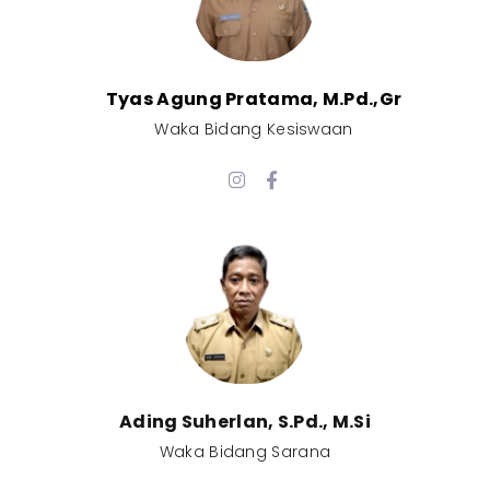
Tyas Agung Pratama, M.Pd.,Gr​
Waka Bidang Kesiswaan​
Ading Suherlan, S.Pd., M.Si​
Waka Bidang Sarana​