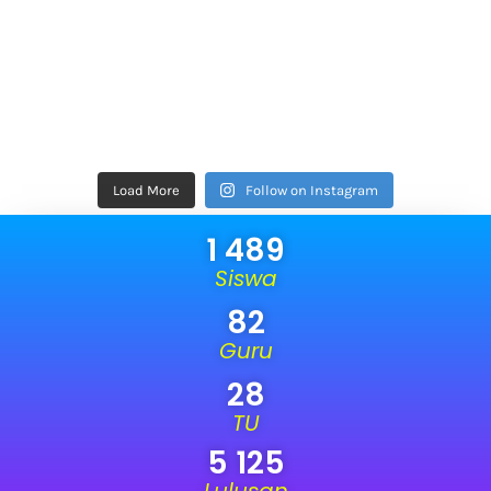
Load More
Follow on Instagram
1 489
Siswa
82
Guru
28
TU
5 125
Lulusan