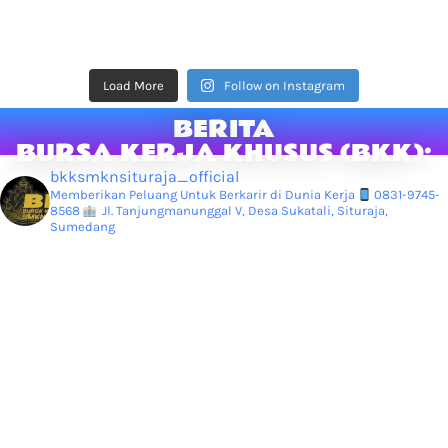
Load More
Follow on Instagram
BERITA
BURSA KERJA KHUSUS (BKK):
bkksmknsituraja_official
Memberikan Peluang Untuk Berkarir di Dunia Kerja
0831-9745-
8568
Jl. Tanjungmanunggal V, Desa Sukatali, Situraja,
Sumedang