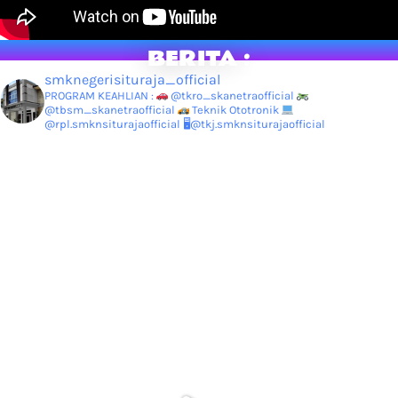
BERITA :
smknegerisituraja_official
PROGRAM KEAHLIAN :
@tkro_skanetraofficial
@tbsm_skanetraofficial
Teknik Ototronik
@rpl.smknsiturajaofficial
🖥@tkj.smknsiturajaofficial