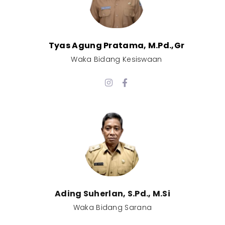
Tyas Agung Pratama, M.Pd.,Gr​
Waka Bidang Kesiswaan​
Ading Suherlan, S.Pd., M.Si​
Waka Bidang Sarana​