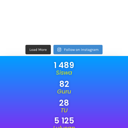
Load More
Follow on Instagram
1 489
Siswa
82
Guru
28
TU
5 125
Lulusan