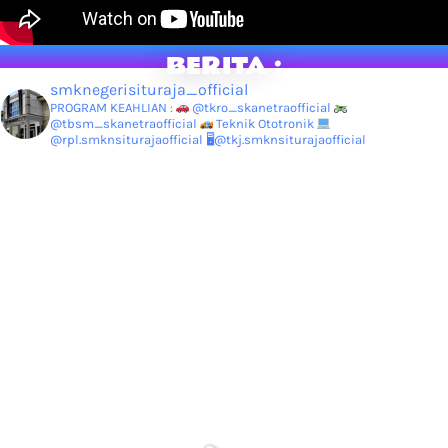
BERITA :
smknegerisituraja_official
PROGRAM KEAHLIAN :
@tkro_skanetraofficial
@tbsm_skanetraofficial
Teknik Ototronik
@rpl.smknsiturajaofficial
🖥@tkj.smknsiturajaofficial