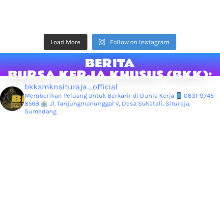
Load More
Follow on Instagram
BERITA
BURSA KERJA KHUSUS (BKK):
bkksmknsituraja_official
Memberikan Peluang Untuk Berkarir di Dunia Kerja
0831-9745-
8568
Jl. Tanjungmanunggal V, Desa Sukatali, Situraja,
Sumedang