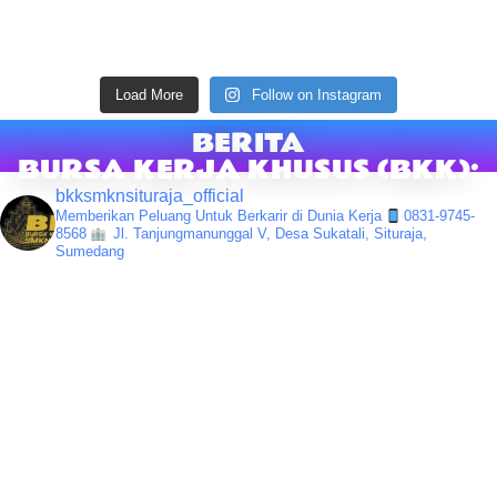
Load More
Follow on Instagram
BERITA
BURSA KERJA KHUSUS (BKK):
bkksmknsituraja_official
Memberikan Peluang Untuk Berkarir di Dunia Kerja
0831-9745-
8568
Jl. Tanjungmanunggal V, Desa Sukatali, Situraja,
Sumedang