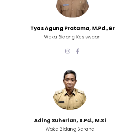
Tyas Agung Pratama, M.Pd.,Gr​
Waka Bidang Kesiswaan​
Ading Suherlan, S.Pd., M.Si​
Waka Bidang Sarana​