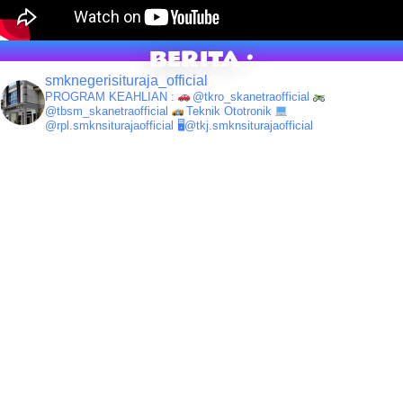
BERITA :
smknegerisituraja_official
PROGRAM KEAHLIAN :
@tkro_skanetraofficial
@tbsm_skanetraofficial
Teknik Ototronik
@rpl.smknsiturajaofficial
🖥@tkj.smknsiturajaofficial