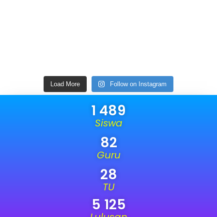
Load More
Follow on Instagram
1 489
Siswa
82
Guru
28
TU
5 125
Lulusan