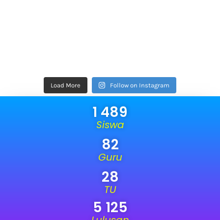
Load More
Follow on Instagram
1 489
Siswa
82
Guru
28
TU
5 125
Lulusan