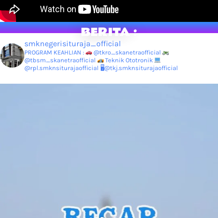
BERITA :
smknegerisituraja_official
PROGRAM KEAHLIAN :
@tkro_skanetraofficial
@tbsm_skanetraofficial
Teknik Ototronik
@rpl.smknsiturajaofficial
🖥@tkj.smknsiturajaofficial