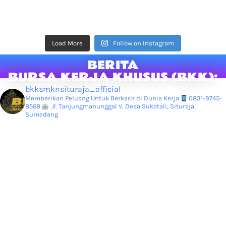
Load More
Follow on Instagram
BERITA
BURSA KERJA KHUSUS (BKK):
bkksmknsituraja_official
Memberikan Peluang Untuk Berkarir di Dunia Kerja
0831-9745-
8568
Jl. Tanjungmanunggal V, Desa Sukatali, Situraja,
Sumedang