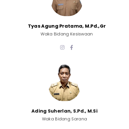
Tyas Agung Pratama, M.Pd.,Gr​
Waka Bidang Kesiswaan​
Ading Suherlan, S.Pd., M.Si​
Waka Bidang Sarana​