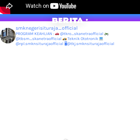
BERITA :
smknegerisituraja_official
PROGRAM KEAHLIAN :
@tkro_skanetraofficial
@tbsm_skanetraofficial
Teknik Ototronik
@rpl.smknsiturajaofficial
🖥@tkj.smknsiturajaofficial