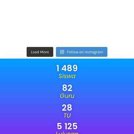
Load More
Follow on Instagram
1 489
Siswa
82
Guru
28
TU
5 125
Lulusan