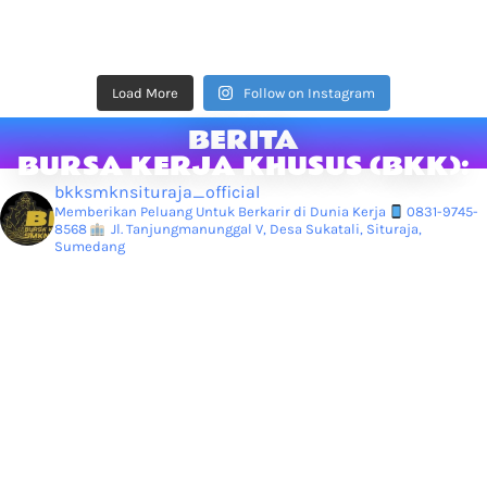
Load More
Follow on Instagram
BERITA
BURSA KERJA KHUSUS (BKK):
bkksmknsituraja_official
Memberikan Peluang Untuk Berkarir di Dunia Kerja
0831-9745-
8568
Jl. Tanjungmanunggal V, Desa Sukatali, Situraja,
Sumedang