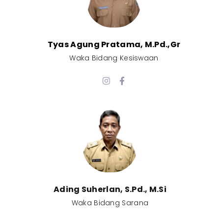
Tyas Agung Pratama, M.Pd.,Gr​
Waka Bidang Kesiswaan​
Ading Suherlan, S.Pd., M.Si​
Waka Bidang Sarana​