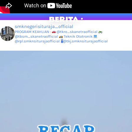
BERITA :
smknegerisituraja_official
PROGRAM KEAHLIAN :
@tkro_skanetraofficial
@tbsm_skanetraofficial
Teknik Ototronik
@rpl.smknsiturajaofficial
🖥@tkj.smknsiturajaofficial