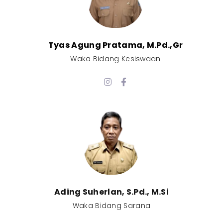
Tyas Agung Pratama, M.Pd.,Gr​
Waka Bidang Kesiswaan​
Ading Suherlan, S.Pd., M.Si​
Waka Bidang Sarana​