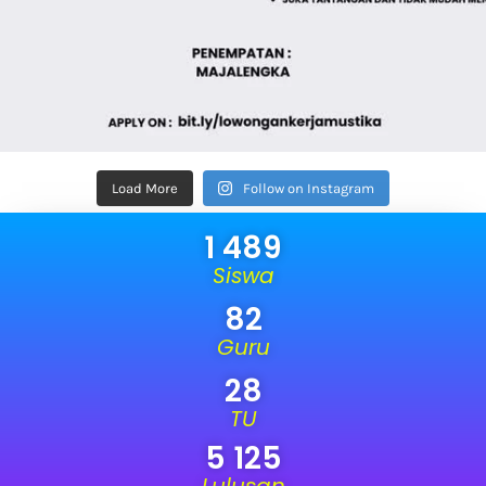
Load More
Follow on Instagram
1 489
Siswa
82
Guru
28
TU
5 125
Lulusan