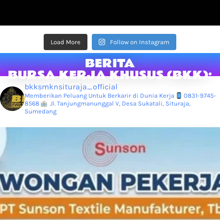
Load More
Follow on Instagram
BERITA
BURSA KERJA KHUSUS (BKK):
bkksmknsituraja_official
Memberikan Peluang Untuk Berkarir di Dunia Kerja
0831-9745-
8568
Jl. Tanjungmanunggal V, Desa Sukatali, Situraja,
Sumedang