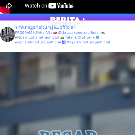
BERITA :
smknegerisituraja_official
PROGRAM KEAHLIAN :
@tkro_skanetraofficial
@tbsm_skanetraofficial
Teknik Ototronik
@rpl.smknsiturajaofficial
🖥@tkj.smknsiturajaofficial