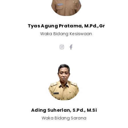
Tyas Agung Pratama, M.Pd.,Gr​
Waka Bidang Kesiswaan​
Ading Suherlan, S.Pd., M.Si​
Waka Bidang Sarana​