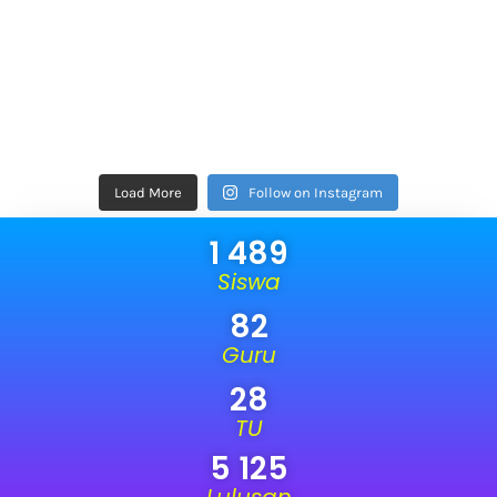
Load More
Follow on Instagram
1 489
Siswa
82
Guru
28
TU
5 125
Lulusan