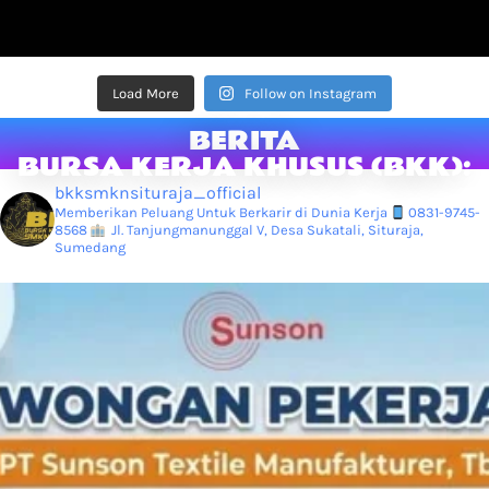
Load More
Follow on Instagram
BERITA
BURSA KERJA KHUSUS (BKK):
bkksmknsituraja_official
Memberikan Peluang Untuk Berkarir di Dunia Kerja
0831-9745-
8568
Jl. Tanjungmanunggal V, Desa Sukatali, Situraja,
Sumedang