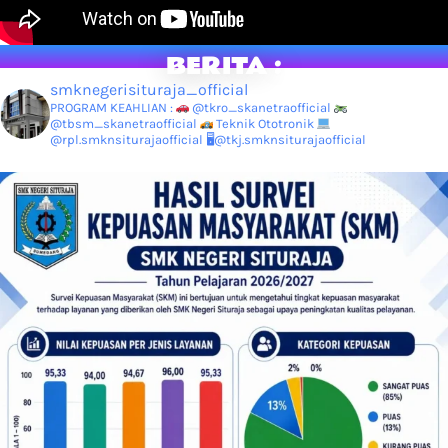
BERITA :
smknegerisituraja_official
PROGRAM KEAHLIAN :
@tkro_skanetraofficial
@tbsm_skanetraofficial
Teknik Ototronik
@rpl.smknsiturajaofficial
🖥@tkj.smknsiturajaofficial