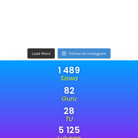
Load More
Follow on Instagram
1 489
Siswa
82
Guru
28
TU
5 125
Lulusan