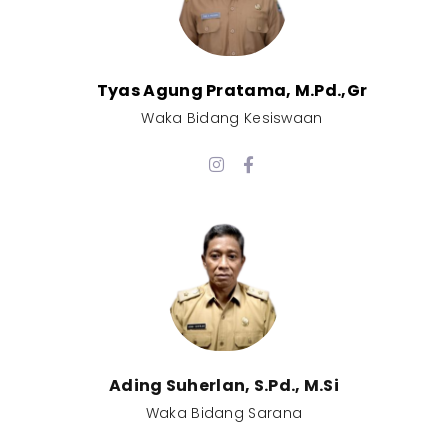
Tyas Agung Pratama, M.Pd.,Gr​
Waka Bidang Kesiswaan​
Ading Suherlan, S.Pd., M.Si​
Waka Bidang Sarana​