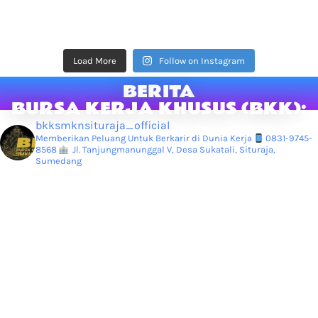
Load More
Follow on Instagram
BERITA
BURSA KERJA KHUSUS (BKK):
bkksmknsituraja_official
Memberikan Peluang Untuk Berkarir di Dunia Kerja
0831-9745-
8568
Jl. Tanjungmanunggal V, Desa Sukatali, Situraja,
Sumedang