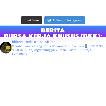
Load More
Follow on Instagram
BERITA
BURSA KERJA KHUSUS (BKK):
bkksmknsituraja_official
Memberikan Peluang Untuk Berkarir di Dunia Kerja
0831-9745-
8568
Jl. Tanjungmanunggal V, Desa Sukatali, Situraja,
Sumedang