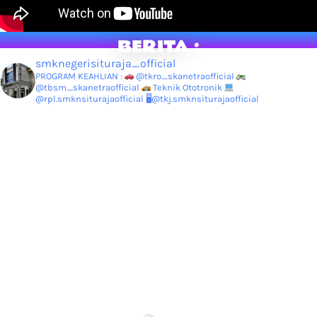
BERITA :
smknegerisituraja_official
PROGRAM KEAHLIAN :
@tkro_skanetraofficial
@tbsm_skanetraofficial
Teknik Ototronik
@rpl.smknsiturajaofficial
🖥@tkj.smknsiturajaofficial