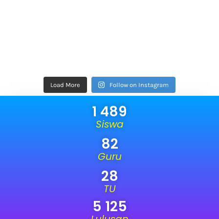
Load More
Follow on Instagram
1 489
Siswa
82
Guru
28
TU
5 125
Lulusan