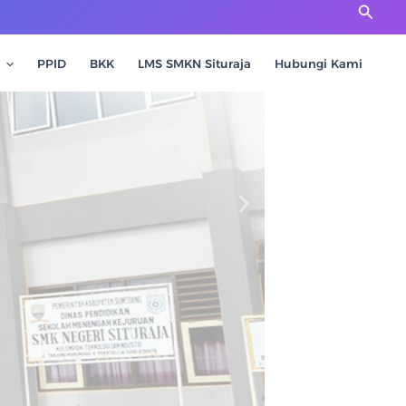
Cari
PPID
BKK
LMS SMKN Situraja
Hubungi Kami