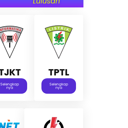
Lulusan
TJKT
TPTL
Selengkap
Selengkap
Nya
Nya