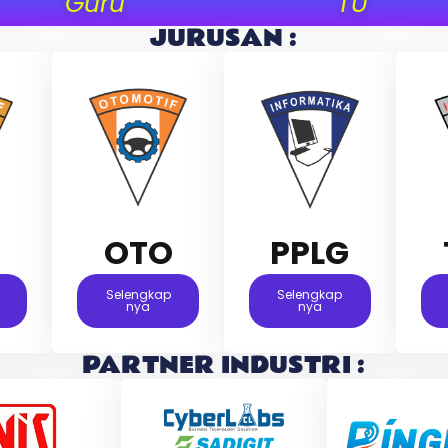
Guru
TU
JURUSAN :
M
OTO
PPLG
Selengkap
Selengkap
Nya
Nya
PARTNER INDUSTRI :