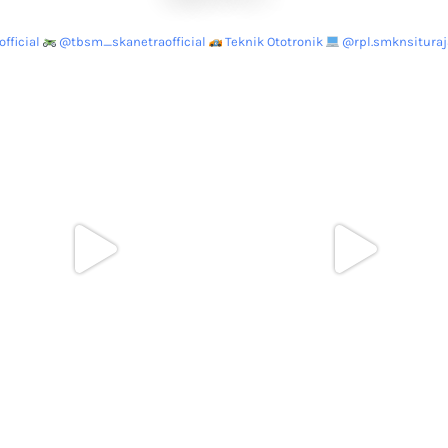
fficial
@tbsm_skanetraofficial
Teknik Ototronik
@rpl.smknsituraja