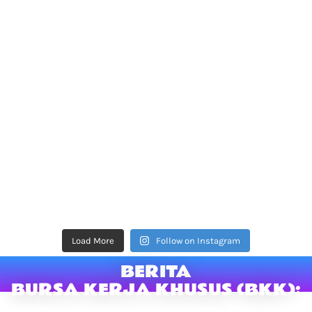
Load More
Follow on Instagram
BERITA
BURSA KERJA KHUSUS (BKK):