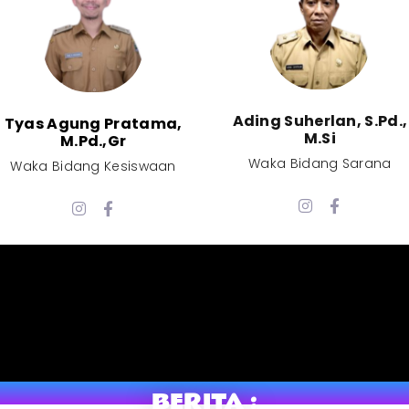
Ading Suherlan, S.Pd.,
Tyas Agung Pratama,
M.Si​
M.Pd.,Gr​
Waka Bidang Sarana​
Waka Bidang Kesiswaan​
BERITA :