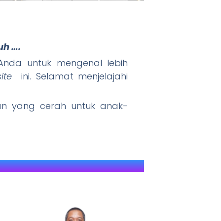
uh ….
" JAWARA (J
nda untuk mengenal lebih
ite
ini. Selamat menjelajahi
 yang cerah untuk anak-