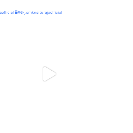
official
🖥@tkj.smknsiturajaofficial