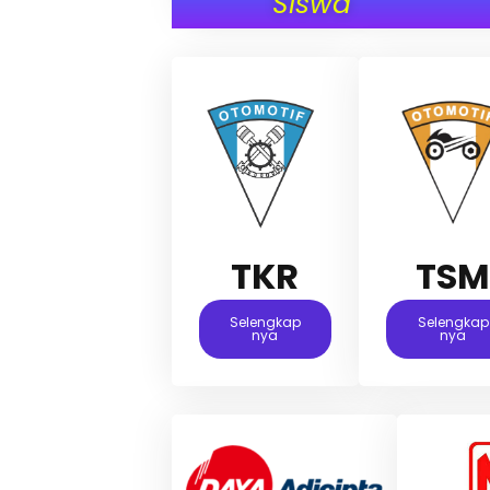
Siswa
TKR
TS
Selengkap
Selengkap
Nya
Nya