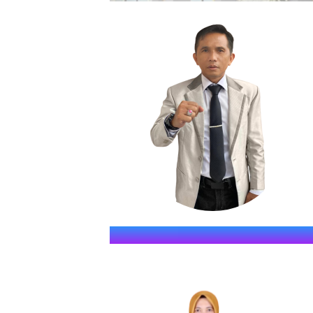
SMKN S
" JAWARA (Jago Dina Elmu, 