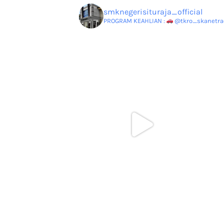
smknegerisituraja_official
PROGRAM KEAHLIAN :
@tkro_skanetrao