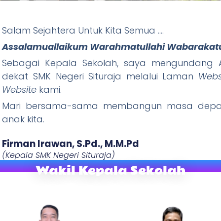
Salam Sejahtera Untuk Kita Semua ….
ituraja
Assalamuallaikum Warahmatullahi Wabarakat
Wani Tandang, Rajin Ibadah) "
Sebagai Kepala Sekolah, saya mengundang A
dekat SMK Negeri Situraja melalui Laman
Webs
W
ebsite
kami.
Mari bersama-sama membangun masa depan
anak kita.
Firman Irawan, S.Pd., M.M.Pd​
(Kepala SMK Negeri Situraja)
Wakil Kepala Sekolah