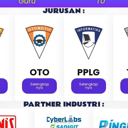
Guru
TU
JURUSAN :
M
OTO
PPLG
Selengkap
Selengkap
Nya
Nya
PARTNER INDUSTRI :