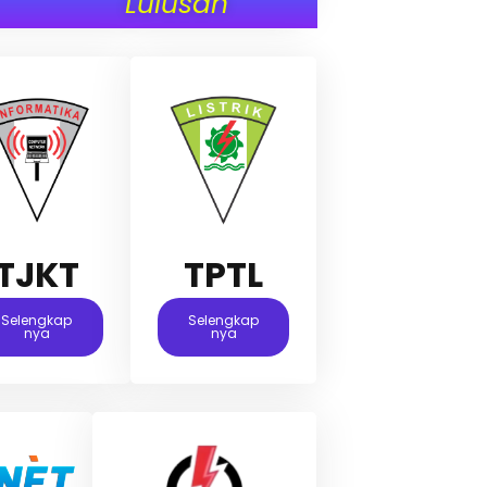
Lulusan
TJKT
TPTL
Selengkap
Selengkap
Nya
Nya