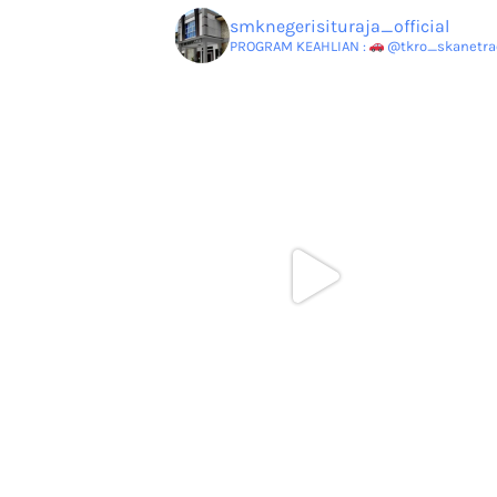
smknegerisituraja_official
PROGRAM KEAHLIAN :
@tkro_skanetrao