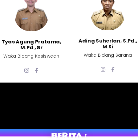
Ading Suherlan, S.Pd.,
Tyas Agung Pratama,
M.Si​
M.Pd.,Gr​
Waka Bidang Sarana​
Waka Bidang Kesiswaan​
BERITA :