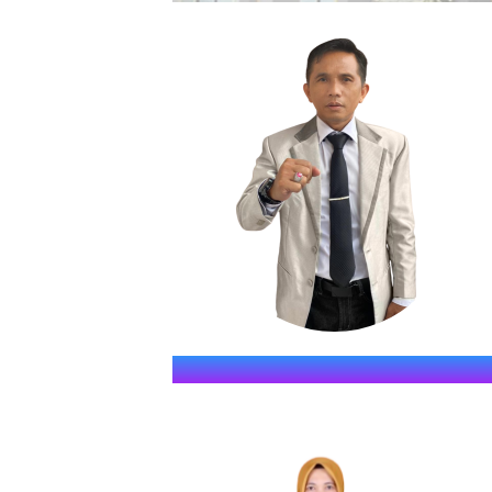
SMKN S
" JAWARA (Jago Dina Elmu, 