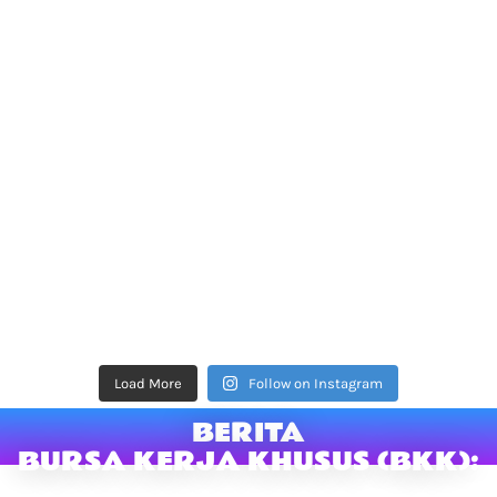
Load More
Follow on Instagram
BERITA
BURSA KERJA KHUSUS (BKK):