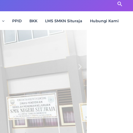
Cari
PPID
BKK
LMS SMKN Situraja
Hubungi Kami