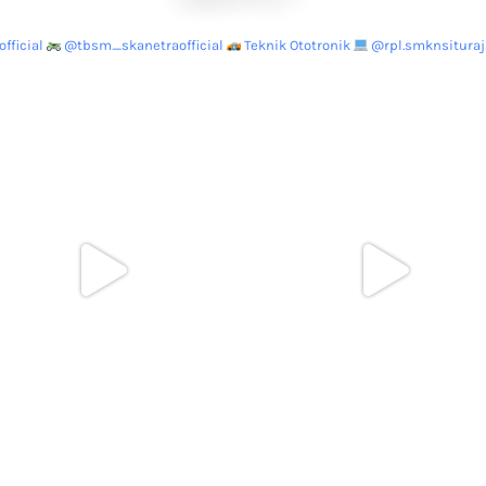
fficial
@tbsm_skanetraofficial
Teknik Ototronik
@rpl.smknsituraja