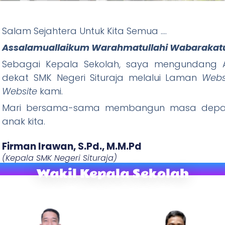
ituraja
Salam Sejahtera Untuk Kita Semua ….
Assalamuallaikum Warahmatullahi Wabarakat
Wani Tandang, Rajin Ibadah) "
Sebagai Kepala Sekolah, saya mengundang A
dekat SMK Negeri Situraja melalui Laman
Webs
W
ebsite
kami.
Mari bersama-sama membangun masa depan
anak kita.
Firman Irawan, S.Pd., M.M.Pd​
(Kepala SMK Negeri Situraja)
Wakil Kepala Sekolah