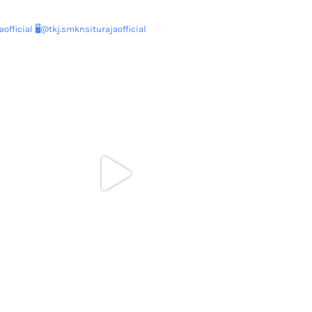
official
🖥@tkj.smknsiturajaofficial