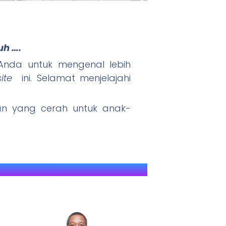
uh ….
" JAWARA (J
nda untuk mengenal lebih
ite
ini. Selamat menjelajahi
 yang cerah untuk anak-