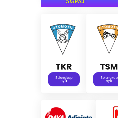
Siswa
TKR
TS
Selengkap
Selengkap
Nya
Nya