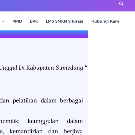
Cari
PPID
BKK
LMS SMKN Situraja
Hubungi Kami
 Unggul Di Kabupaten Sumedang “
dan pelatihan dalam berbagai
miliki keunggulan dalam
itas, kemandirian dan berjiwa