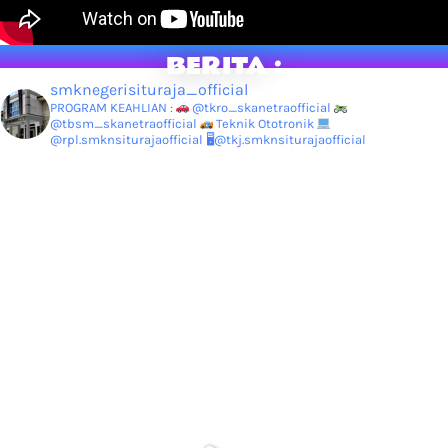
BERITA :
smknegerisituraja_official
PROGRAM KEAHLIAN :
@tkro_skanetraofficial
@tbsm_skanetraofficial
Teknik Ototronik
@rpl.smknsiturajaofficial
🖥@tkj.smknsiturajaofficial