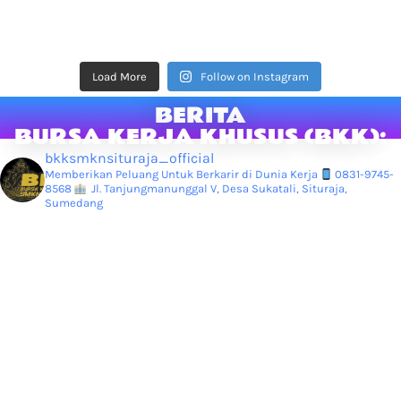
Load More
Follow on Instagram
BERITA
BURSA KERJA KHUSUS (BKK):
bkksmknsituraja_official
Memberikan Peluang Untuk Berkarir di Dunia Kerja
0831-9745-
8568
Jl. Tanjungmanunggal V, Desa Sukatali, Situraja,
Sumedang