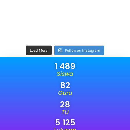
Load More
Follow on Instagram
1 489
Siswa
82
Guru
28
TU
5 125
Lulusan