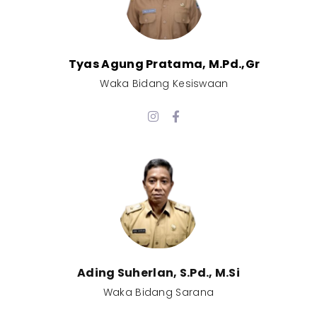
Tyas Agung Pratama, M.Pd.,Gr​
Waka Bidang Kesiswaan​
Ading Suherlan, S.Pd., M.Si​
Waka Bidang Sarana​