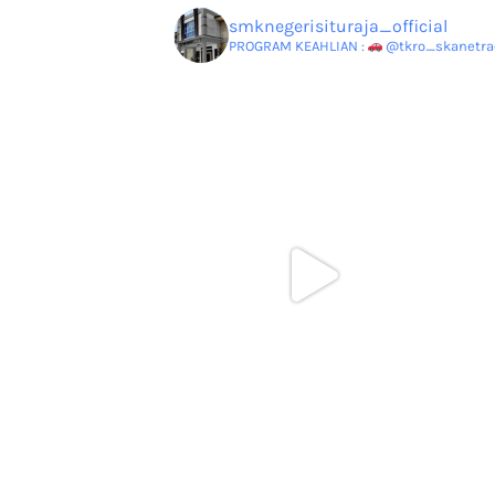
smknegerisituraja_official
PROGRAM KEAHLIAN :
@tkro_skanetrao