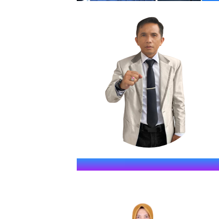
SMKN S
" JAWARA (Jago Dina Elmu, 