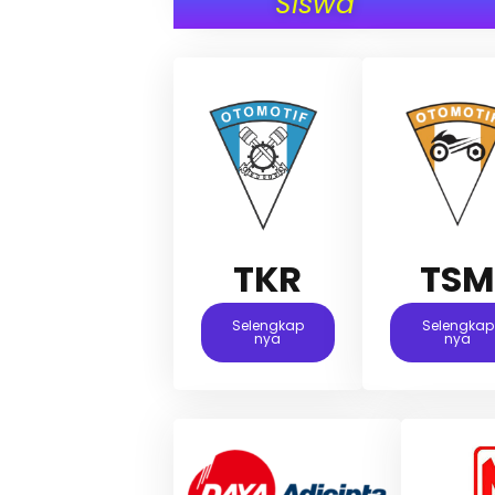
Siswa
TKR
TS
Selengkap
Selengkap
Nya
Nya