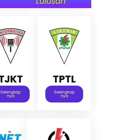
Lulusan
TJKT
TPTL
Selengkap
Selengkap
Nya
Nya