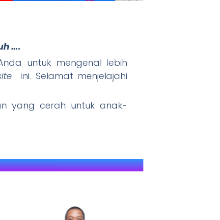
uh ….
nda untuk mengenal lebih
" JAWARA (J
ite
ini. Selamat menjelajahi
 yang cerah untuk anak-