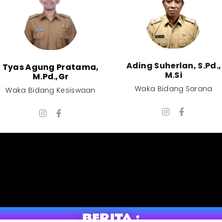
Ading Suherlan, S.Pd.,
Tyas Agung Pratama,
M.Si​
M.Pd.,Gr​
Waka Bidang Sarana​
Waka Bidang Kesiswaan​
BERITA :