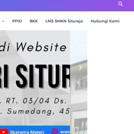
Cari
PPID
BKK
LMS SMKN Situraja
Hubungi Kami