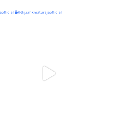
official
🖥@tkj.smknsiturajaofficial