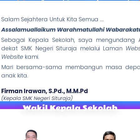
Salam Sejahtera Untuk Kita Semua ….
ituraja
Assalamuallaikum Warahmatullahi Wabarakat
Sebagai Kepala Sekolah, saya mengundang A
Wani Tandang, Rajin Ibadah) "
dekat SMK Negeri Situraja melalui Laman
Webs
W
ebsite
kami.
Mari bersama-sama membangun masa depan
anak kita.
Firman Irawan, S.Pd., M.M.Pd​
(Kepala SMK Negeri Situraja)
Wakil Kepala Sekolah