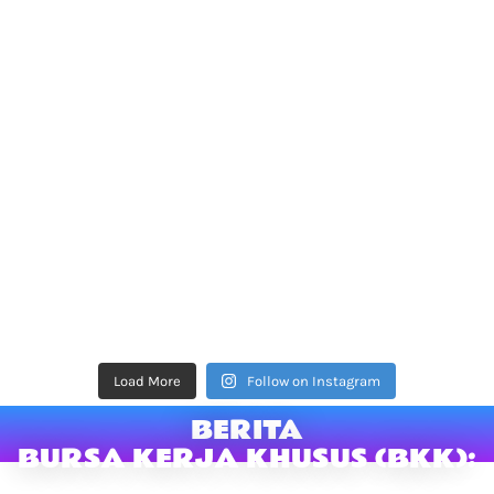
Load More
Follow on Instagram
BERITA
BURSA KERJA KHUSUS (BKK):