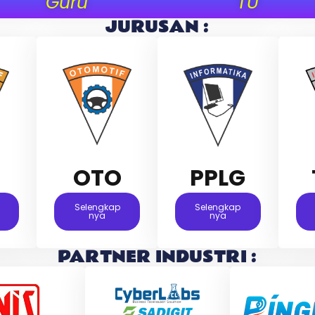
Guru
TU
JURUSAN :
M
OTO
PPLG
Selengkap
Selengkap
Nya
Nya
PARTNER INDUSTRI :