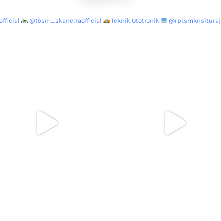
fficial
@tbsm_skanetraofficial
Teknik Ototronik
@rpl.smknsituraja