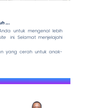
uh ….
" JAWARA (J
nda untuk mengenal lebih
ite
ini. Selamat menjelajahi
 yang cerah untuk anak-