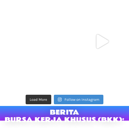
Load More
Follow on Instagram
BERITA
BURSA KERJA KHUSUS (BKK):