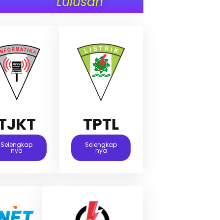
Lulusan
TJKT
TPTL
Selengkap
Selengkap
Nya
Nya