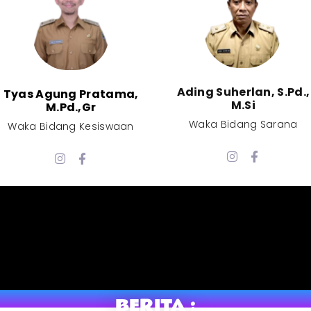
Ading Suherlan, S.Pd.,
Tyas Agung Pratama,
M.Si​
M.Pd.,Gr​
Waka Bidang Sarana​
Waka Bidang Kesiswaan​
BERITA :