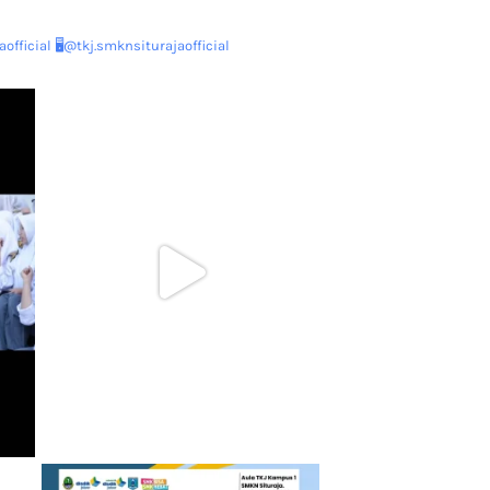
official
🖥@tkj.smknsiturajaofficial