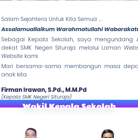
ituraja
Salam Sejahtera Untuk Kita Semua ….
Assalamuallaikum Warahmatullahi Wabarakat
Wani Tandang, Rajin Ibadah) "
Sebagai Kepala Sekolah, saya mengundang A
dekat SMK Negeri Situraja melalui Laman
Webs
W
ebsite
kami.
Mari bersama-sama membangun masa depan
anak kita.
Firman Irawan, S.Pd., M.M.Pd​
(Kepala SMK Negeri Situraja)
Wakil Kepala Sekolah