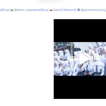
fficial
@tbsm_skanetraofficial
Teknik Ototronik
@rpl.smknsituraja