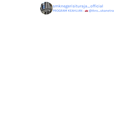
smknegerisituraja_official
PROGRAM KEAHLIAN :
@tkro_skanetrao