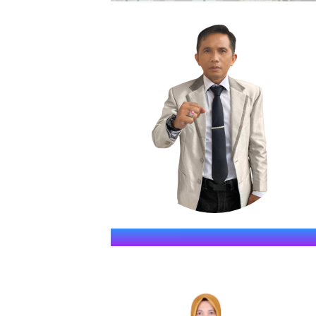
SMKN S
" JAWARA (Jago Dina Elmu, 