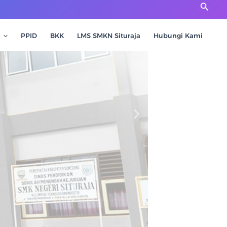
Cari
PPID
BKK
LMS SMKN Situraja
Hubungi Kami