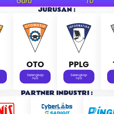
Guru
TU
JURUSAN :
M
OTO
PPLG
Selengkap
Selengkap
Nya
Nya
PARTNER INDUSTRI :