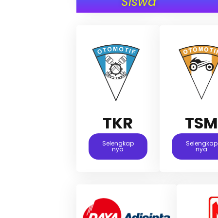
Siswa
TKR
TS
Selengkap
Selengkap
Nya
Nya