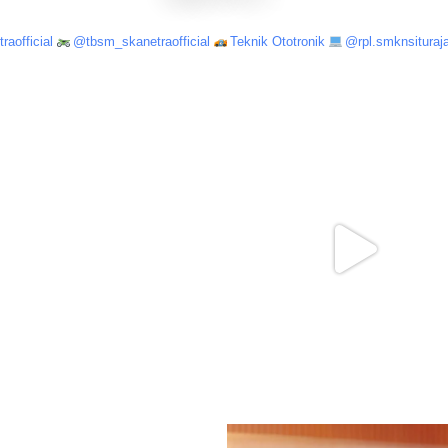
aofficial
@tbsm_skanetraofficial
Teknik Ototronik
@rpl.smknsituraja