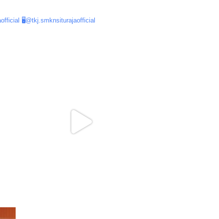
official
🖥@tkj.smknsiturajaofficial