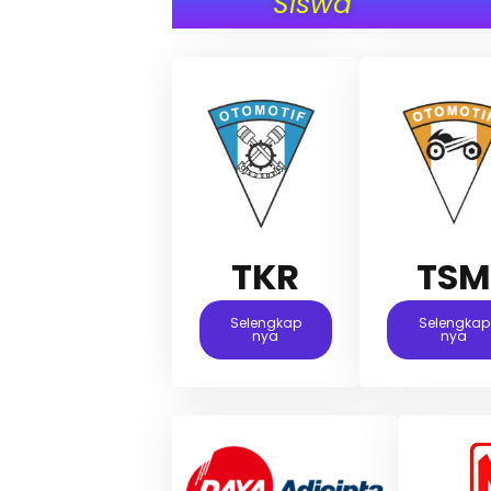
Siswa
TKR
TS
Selengkap
Selengkap
Nya
Nya