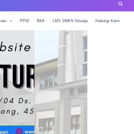
Cari
masi
PPID
BKK
LMS SMKN Situraja
Hubungi Kami