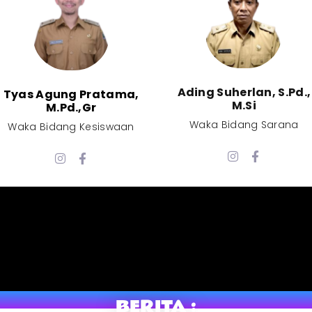
Ading Suherlan, S.Pd.,
Tyas Agung Pratama,
M.Si​
M.Pd.,Gr​
Waka Bidang Sarana​
Waka Bidang Kesiswaan​
BERITA :