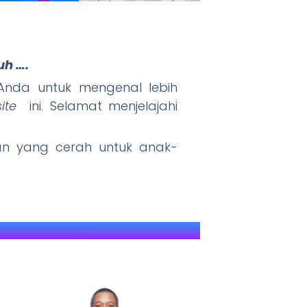
uh ….
" JAWARA (J
nda untuk mengenal lebih
ite
ini. Selamat menjelajahi
 yang cerah untuk anak-