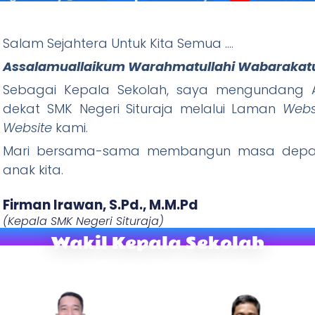
Salam Sejahtera Untuk Kita Semua ….
ituraja
Assalamuallaikum Warahmatullahi Wabarakat
Wani Tandang, Rajin Ibadah) "
Sebagai Kepala Sekolah, saya mengundang A
dekat SMK Negeri Situraja melalui Laman
Webs
W
ebsite
kami.
Mari bersama-sama membangun masa depan
anak kita.
Firman Irawan, S.Pd., M.M.Pd​
(Kepala SMK Negeri Situraja)
Wakil Kepala Sekolah