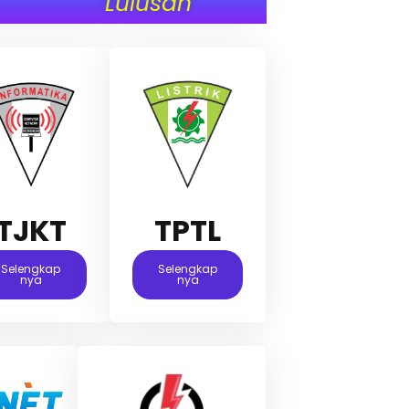
Lulusan
TJKT
TPTL
Selengkap
Selengkap
Nya
Nya