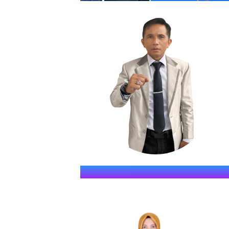
SMKN S
" JAWARA (Jago Dina Elmu, 