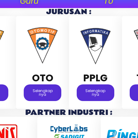
Guru
TU
JURUSAN :
M
OTO
PPLG
Selengkap
Selengkap
Nya
Nya
PARTNER INDUSTRI :