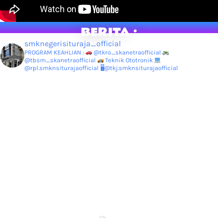
BERITA :
smknegerisituraja_official
PROGRAM KEAHLIAN :
@tkro_skanetraofficial
@tbsm_skanetraofficial
Teknik Ototronik
@rpl.smknsiturajaofficial
🖥@tkj.smknsiturajaofficial