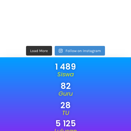
Load More
Follow on Instagram
1 489
Siswa
82
Guru
28
TU
5 125
Lulusan