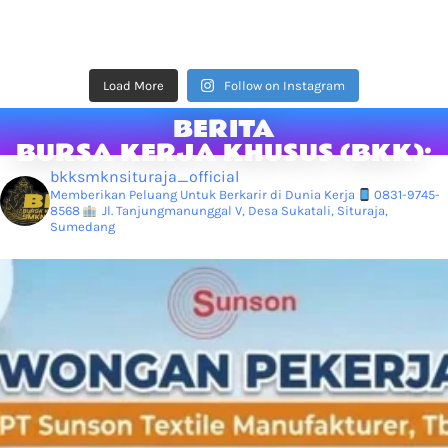
Load More
Follow on Instagram
BERITA
BURSA KERJA KHUSUS (BKK):
bkksmknsituraja_official
Memberikan Peluang Untuk Berkarir di Dunia Kerja
0831-9745-
8568
Jl. Tanjungmanunggal V, Desa Sukatali, Situraja,
Sumedang