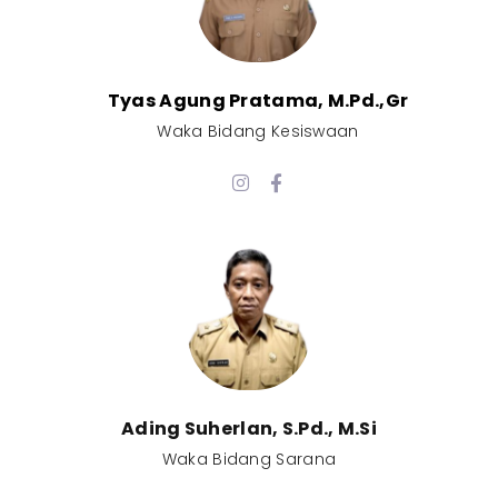
Tyas Agung Pratama, M.Pd.,Gr​
Waka Bidang Kesiswaan​
Ading Suherlan, S.Pd., M.Si​
Waka Bidang Sarana​