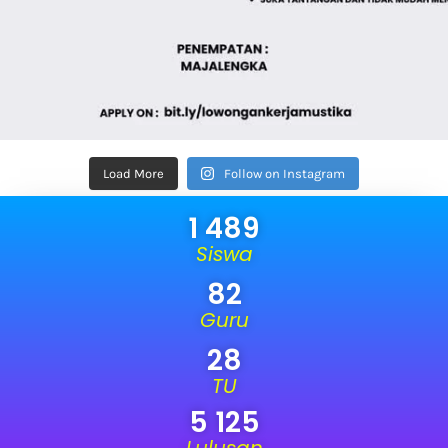
Load More
Follow on Instagram
1 489
Siswa
82
Guru
28
TU
5 125
Lulusan