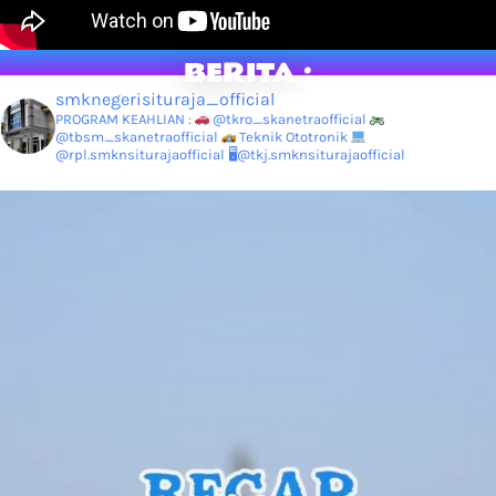
BERITA :
smknegerisituraja_official
PROGRAM KEAHLIAN :
@tkro_skanetraofficial
@tbsm_skanetraofficial
Teknik Ototronik
@rpl.smknsiturajaofficial
🖥@tkj.smknsiturajaofficial