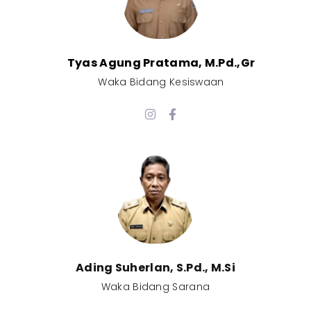
Tyas Agung Pratama, M.Pd.,Gr​
Waka Bidang Kesiswaan​
Ading Suherlan, S.Pd., M.Si​
Waka Bidang Sarana​