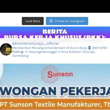
Load More
Follow on Instagram
BERITA
BURSA KERJA KHUSUS (BKK):
bkksmknsituraja_official
Memberikan Peluang Untuk Berkarir di Dunia Kerja
0831-9745-
8568
Jl. Tanjungmanunggal V, Desa Sukatali, Situraja,
Sumedang