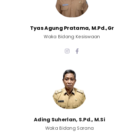
Tyas Agung Pratama, M.Pd.,Gr​
Waka Bidang Kesiswaan​
Ading Suherlan, S.Pd., M.Si​
Waka Bidang Sarana​