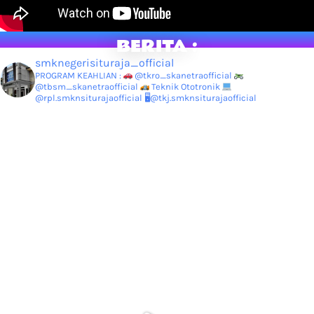
BERITA :
smknegerisituraja_official
PROGRAM KEAHLIAN :
@tkro_skanetraofficial
@tbsm_skanetraofficial
Teknik Ototronik
@rpl.smknsiturajaofficial
🖥@tkj.smknsiturajaofficial