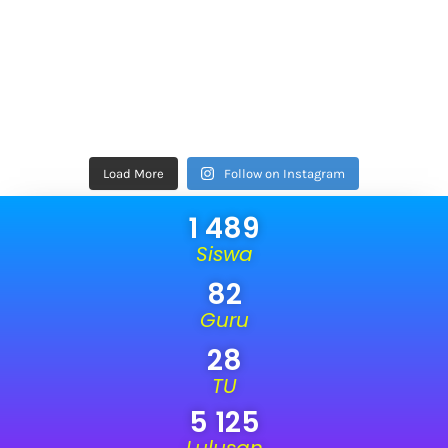
Load More
Follow on Instagram
1 489
Siswa
82
Guru
28
TU
5 125
Lulusan