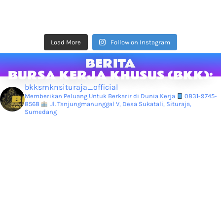
Load More
Follow on Instagram
BERITA
BURSA KERJA KHUSUS (BKK):
bkksmknsituraja_official
Memberikan Peluang Untuk Berkarir di Dunia Kerja
0831-9745-
8568
Jl. Tanjungmanunggal V, Desa Sukatali, Situraja,
Sumedang