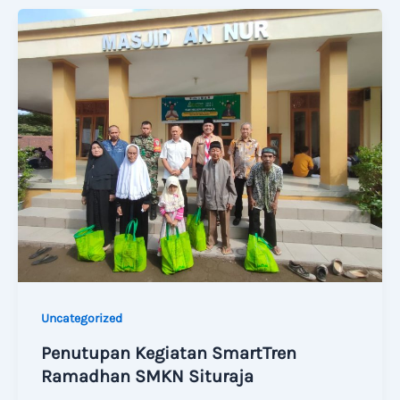
Uncategorized
Penutupan Kegiatan SmartTren
Ramadhan SMKN Situraja