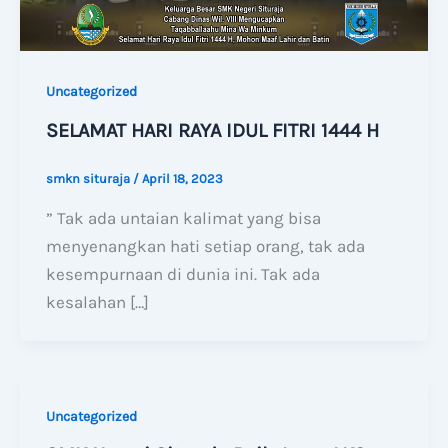
Uncategorized
SELAMAT HARI RAYA IDUL FITRI 1444 H
smkn situraja
/
April 18, 2023
” Tak ada untaian kalimat yang bisa
menyenangkan hati setiap orang, tak ada
kesempurnaan di dunia ini. Tak ada
kesalahan […]
Uncategorized