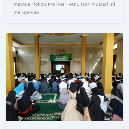
metode “follow the line”. Penulisan Mushaf ini
merupakan